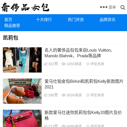
菜单
首页
十大排行
热门评测
品牌资讯
精品推荐
凯莉包
名人的奢侈品包包来自Louis Vuitton、
Manolo Blahnik、Prada等品牌
302
赞
1650
阅读
评论关闭
爱马仕铂金包Birkin和凯莉包Kelly新款图片
2021
286
赞
3039
阅读
评论关闭
新款爱马仕迷你凯莉包包Kelly20图片及价
格
273
赞
6499
阅读
评论关闭