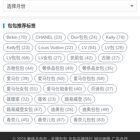
奢
侈
品
包
包包推荐标签
包
品
Birkin
(70)
CHANEL
(23)
Dior包包
(24)
Kelly
(74)
牌
Kelly包
(23)
Louis Vuitton
(22)
LV
(64)
LV包
(28)
LV包包
(68)
LV女包
(27)
凯莉包
(42)
古驰
(27)
古驰包包
(44)
奢侈品包包
(49)
奢侈品女包
(35)
爱马仕
(39)
爱马仕包
(50)
爱马仕包包
(68)
爱马仕女包
(51)
爱马仕铂金包
(40)
芬迪包
(27)
葆蝶家
(32)
蔻依
(23)
路易威登
(55)
路易威登女包
(67)
迪奥包
(26)
迪奥包包
(48)
香奈儿
(45)
香奈儿包
(87)
香奈儿包包
(83)
© 2019
奢侈品包包
- 名牌包包
女包品牌排行
网站地图
广告合作