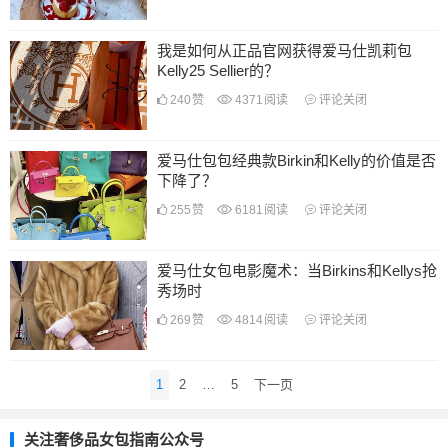
我是如何从正品官网获得爱马仕凯莉包
Kelly25 Sellier的？
240
赞
4371
阅读
评论关闭
爱马仕包包经典款Birkin和Kelly的价值是否
下降了？
255
赞
6181
阅读
评论关闭
爱马仕女包电影魔术：当Birkins和Kellys抢
秀场时
269
赞
4814
阅读
评论关闭
文
1
2
…
5
下一页
章
导
关注奢侈品女包指南公众号
航