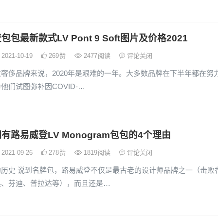
包最新款式LV Pont 9 Soft图片及价格2021
2021-10-19
269
赞
2477
阅读
评论关闭
奢侈品牌来说，2020年是艰难的一年。大多数品牌在下半年都在努
他们试图弥补因COVID-…
有路易威登LV Monogram包包的4个理由
2021-09-26
278
赞
1819
阅读
评论关闭
的历史 说到名牌包，路易威登不仅是最古老的设计师品牌之一（击败
奥、芬迪、普拉达等），而且还是…