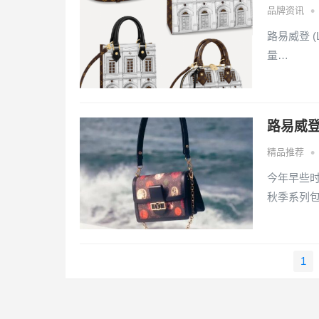
•
品牌资讯
路易威登 (L
量…
路易威登
•
精品推荐
今年早些时
秋季系列
文
1
章
导
航