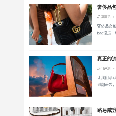
奢侈品
•
品牌资讯
奢侈品女包
bag傻瓜
真正的
•
热门评测
让我们承认
到翻盖袋
路易威