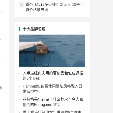
香奈儿包包多少钱？Chanel 19号手
7
袋价格细节图
十大品牌包包
力
入手最经典实用的奢侈品包包应遵循
的5个步骤
Hammitt包包将休闲酷炫风格融入日
香
常造型中
菲拉格慕包包属于什么档次？名人和
他们的Ferragamo包包
爱上爱马仕经典女包琳迪的8个理由