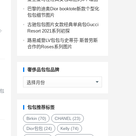
巴黎的迪奥Dior booktote新款个型化
包包细节图片
古驰包包图片女款经典单肩包Gucci
-
Resort 2021系列初探
路易威登LV包包与史蒂芬·斯普劳斯
合作的Roses系列图片
奢侈品包包品牌
奢
侈
包
品
包
包
包包推荐标签
品
牌
Birkin
(70)
CHANEL
(23)
Dior包包
(24)
Kelly
(74)