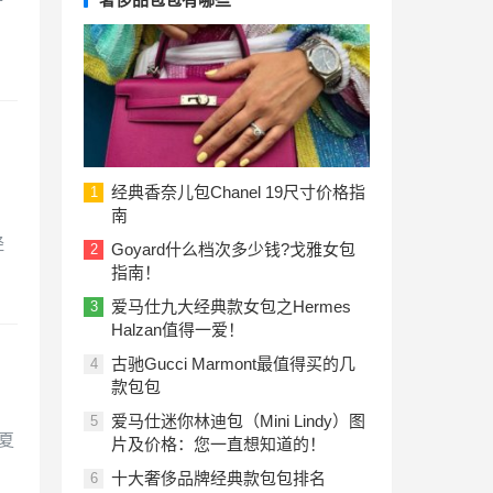
经典香奈儿包Chanel 19尺寸价格指
1
南
经
Goyard什么档次多少钱?戈雅女包
2
指南！
爱马仕九大经典款女包之Hermes
3
Halzan值得一爱！
古驰Gucci Marmont最值得买的几
4
款包包
爱马仕迷你林迪包（Mini Lindy）图
5
春夏
片及价格：您一直想知道的！
十大奢侈品牌经典款包包排名
6