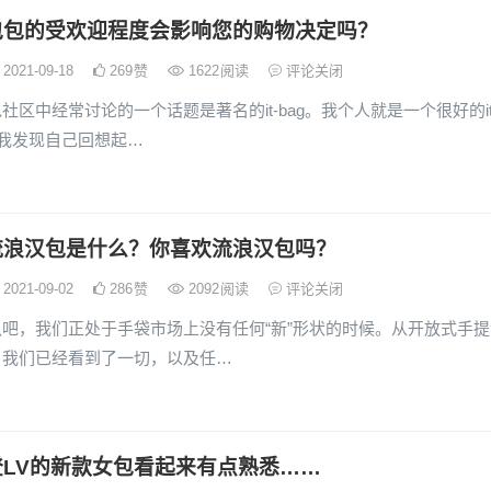
包包的受欢迎程度会影响您的购物决定吗？
2021-09-18
269
赞
1622
阅读
评论关闭
社区中经常讨论的一个话题是著名的it-bag。我个人就是一个很好的it
，我发现自己回想起…
流浪汉包是什么？你喜欢流浪汉包吗？
2021-09-02
286
赞
2092
阅读
评论关闭
吧，我们正处于手袋市场上没有任何“新”形状的时候。从开放式手提
，我们已经看到了一切，以及任…
登LV的新款女包看起来有点熟悉……