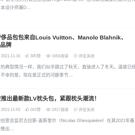
日本设计师兼D…
品包包来自Louis Vuitton、Manolo Blahnik、
等品牌
2021-11-16
305
赞
1656
阅读
评论关闭
市的典型情况一样，我们似乎跳过了秋天，直接进入了冬天。温度已
，不幸的是，现在是正式的河豚季节…
登推出最新款LV枕头包，紧跟枕头潮流！
2021-11-03
263
赞
2417
阅读
评论关闭
意总监尼古拉斯·盖斯奎尔（Nicolas Ghesquieère）在其2021年
中推出…