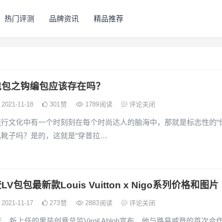
热门评测
品牌资讯
精品推荐
包包之钩编包应该存在吗？
2021-11-18
301
赞
1789
阅读
评论关闭
流行文化中有一个时刻刻在每个时尚达人的脑海中，那就是标志性的“
靴子吗？是的，这就是“穿普拉…
V包包最新款Louis Vuitton x Nigo系列价格和图片
2021-11-17
273
赞
2883
阅读
评论关闭
年，新上任的男装创意总监Virgil Abloh宣布，他与路易威登的首次合