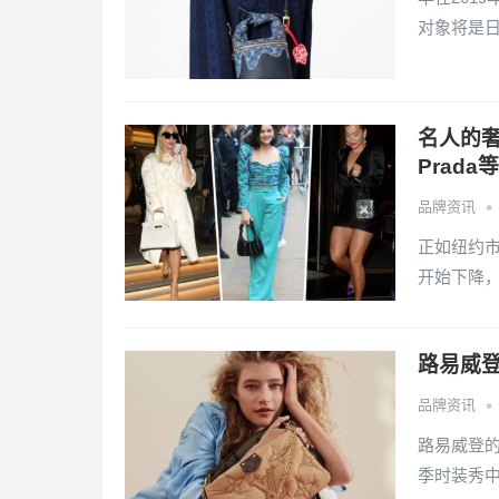
对象将是
名人的奢侈
Prada
•
品牌资讯
正如纽约
开始下降
路易威
•
品牌资讯
路易威登的创
季时装秀