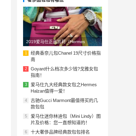
2019爱马仕正品凯莉（Hermes
Kelly）包包价格一览表：美国与欧洲
经典香奈儿包Chanel 19尺寸价格指
1
南
Goyard什么档次多少钱?戈雅女包
2
指南！
爱马仕九大经典款女包之Hermes
3
Halzan值得一爱！
古驰Gucci Marmont最值得买的几
4
款包包
爱马仕迷你林迪包（Mini Lindy）图
5
片及价格：您一直想知道的！
十大奢侈品牌经典款包包排名
6