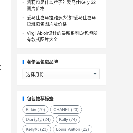
凯莉包是什么牌子？爱马仕Kelly 32
图片价格
爱马仕喜马拉雅多少钱?爱马仕喜马
拉雅包包图片及价格
Virgil Abloh设计的最新系列LV包包所
有款式图片大全
奢侈品包包品牌
式
奢
侈
品
包
包
包包推荐标签
品
牌
Birkin
(70)
CHANEL
(23)
Dior包包
(24)
Kelly
(74)
Kelly包
(23)
Louis Vuitton
(22)