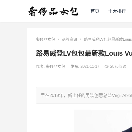
首页
十大排行
奢侈品女包
品牌资讯
路易威登LV包包最新款Louis V
路易威登LV包包最新款Louis Vui
作者:
奢侈品女包
发布: 2021-11-17
2875
阅读
早在2019年，新上任的男装创意总监Virgil