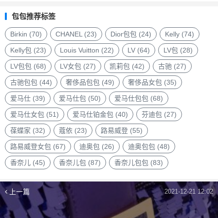
品
包
包包推荐标签
包
品
Birkin
(70)
CHANEL
(23)
Dior包包
(24)
Kelly
(74)
牌
Kelly包
(23)
Louis Vuitton
(22)
LV
(64)
LV包
(28)
LV包包
(68)
LV女包
(27)
凯莉包
(42)
古驰
(27)
古驰包包
(44)
奢侈品包包
(49)
奢侈品女包
(35)
爱马仕
(39)
爱马仕包
(50)
爱马仕包包
(68)
爱马仕女包
(51)
爱马仕铂金包
(40)
芬迪包
(27)
葆蝶家
(32)
蔻依
(23)
路易威登
(55)
路易威登女包
(67)
迪奥包
(26)
迪奥包包
(48)
香奈儿
(45)
香奈儿包
(87)
香奈儿包包
(83)
上一篇
2021-12-21 12:02