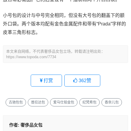
小号包的设计与中号完全相同，但没有大号包的翻盖下的额
外口袋。两个版本均配有金色金属配件和带有“Prada”字样的
皮革三角形标志。
本文来自网络，不代表奢侈品女包立场，转载请注明出处：
https://www.topoda.com/7734
打赏
362
赞
古驰包包
普拉达包
爱马仕铂金包
纪梵希包
香奈儿包
作者:
奢侈品女包