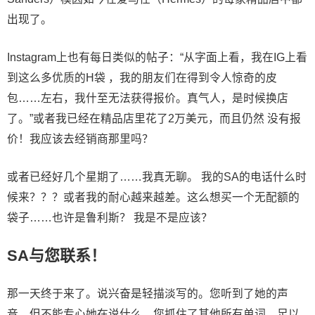
出现了。
Instagram上也有每日类似的帖子：“从字面上看，我在IG上看
到这么多优质的H袋 ，我的朋友们在得到令人惊奇的皮
包……左右，我什至无法获得报价。真气人，是时候换店
了。”或者我已经在精品店里花了2万美元，而且仍然 没有报
价！我应该去经销商那里吗？
或者已经好几个星期了……我真无聊。 我的SA的电话什么时
候来？？？或者我的耐心越来越差。这么想买一个无配额的
袋子……也许是鲁利斯？ 我是不是应该？
SA与您联系！
那一天终于来了。说兴奋是轻描淡写的。您听到了她的声
音，但不能专心她在说什么。您抓住了其他所有单词，足以