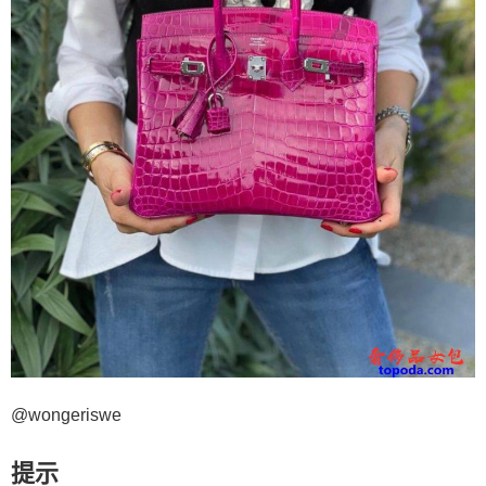
@wongeriswe
提示