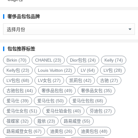
奢侈品包包品牌
奢
侈
品
包
包包推荐标签
包
品
Birkin
(70)
CHANEL
(23)
Dior包包
(24)
Kelly
(74)
牌
Kelly包
(23)
Louis Vuitton
(22)
LV
(64)
LV包
(28)
LV包包
(68)
LV女包
(27)
凯莉包
(42)
古驰
(27)
古驰包包
(44)
奢侈品包包
(49)
奢侈品女包
(35)
爱马仕
(39)
爱马仕包
(50)
爱马仕包包
(68)
爱马仕女包
(51)
爱马仕铂金包
(40)
芬迪包
(27)
葆蝶家
(32)
蔻依
(23)
路易威登
(55)
路易威登女包
(67)
迪奥包
(26)
迪奥包包
(48)