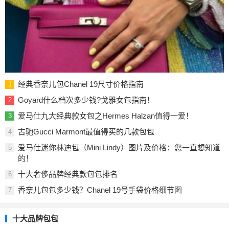
经典香奈儿包Chanel 19尺寸价格指南
1
Goyard什么档次多少钱?戈雅女包指南！
2
爱马仕九大经典款女包之Hermes Halzan值得一爱！
3
古驰Gucci Marmont最值得买的几款包包
4
爱马仕迷你林迪包（Mini Lindy）图片及价格：您一直想知道
5
的！
十大奢侈品牌经典款包包排名
6
香奈儿包包多少钱？Chanel 19号手袋价格细节图
7
十大品牌包包