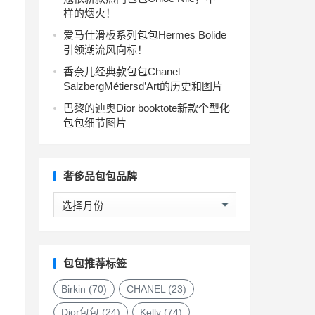
样的烟火！
爱马仕滑板系列包包Hermes Bolide
引领潮流风向标！
香奈儿经典款包包Chanel
SalzbergMétiersd’Art的历史和图片
巴黎的迪奥Dior booktote新款个型化
包包细节图片
奢侈品包包品牌
奢
侈
品
包
包
包包推荐标签
品
牌
Birkin
(70)
CHANEL
(23)
Dior包包
(24)
Kelly
(74)