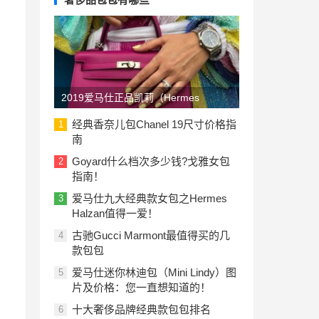
2019爱马仕正品凯莉（Hermes
Kelly）包包价格一览表：美国与欧洲
经典香奈儿包Chanel 19尺寸价格指
1
南
Goyard什么档次多少钱?戈雅女包
2
指南！
爱马仕九大经典款女包之Hermes
3
Halzan值得一爱！
古驰Gucci Marmont最值得买的几
4
款包包
爱马仕迷你林迪包（Mini Lindy）图
5
片及价格：您一直想知道的！
十大奢侈品牌经典款包包排名
6