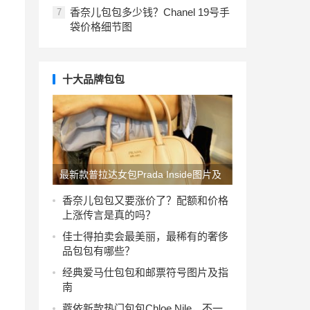
香奈儿包包多少钱？Chanel 19号手
7
袋价格细节图
十大品牌包包
最新款普拉达女包Prada Inside图片及
价格，它会成为“ IT”包吗？
香奈儿包包又要涨价了？配额和价格
上涨传言是真的吗？
佳士得拍卖会最美丽，最稀有的奢侈
品包包有哪些？
经典爱马仕包包和邮票符号图片及指
南
蔻依新款热门包包Chloe Nile，不一