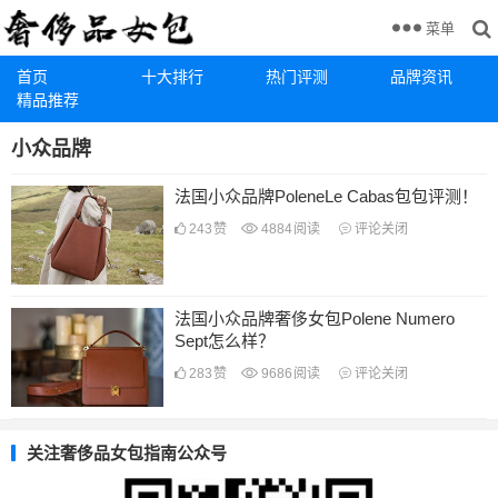
菜单
首页
十大排行
热门评测
品牌资讯
精品推荐
小众品牌
法国小众品牌PoleneLe Cabas包包评测！
243
赞
4884
阅读
评论关闭
法国小众品牌奢侈女包Polene Numero
Sept怎么样？
283
赞
9686
阅读
评论关闭
关注奢侈品女包指南公众号