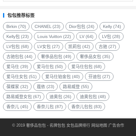
品
包
包包推荐标签
包
品
Birkin
(70)
CHANEL
(23)
Dior包包
(24)
Kelly
(74)
牌
Kelly包
(23)
Louis Vuitton
(22)
LV
(64)
LV包
(28)
LV包包
(68)
LV女包
(27)
凯莉包
(42)
古驰
(27)
古驰包包
(44)
奢侈品包包
(49)
奢侈品女包
(35)
爱马仕
(39)
爱马仕包
(50)
爱马仕包包
(68)
爱马仕女包
(51)
爱马仕铂金包
(40)
芬迪包
(27)
葆蝶家
(32)
蔻依
(23)
路易威登
(55)
路易威登女包
(67)
迪奥包
(26)
迪奥包包
(48)
香奈儿
(45)
香奈儿包
(87)
香奈儿包包
(83)
© 2019
奢侈品包包
- 名牌包包
女包品牌排行
网站地图
广告合作