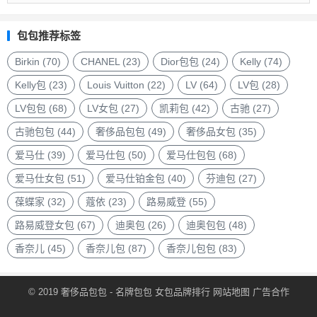
品
包
包包推荐标签
包
品
Birkin
(70)
CHANEL
(23)
Dior包包
(24)
Kelly
(74)
牌
Kelly包
(23)
Louis Vuitton
(22)
LV
(64)
LV包
(28)
LV包包
(68)
LV女包
(27)
凯莉包
(42)
古驰
(27)
古驰包包
(44)
奢侈品包包
(49)
奢侈品女包
(35)
爱马仕
(39)
爱马仕包
(50)
爱马仕包包
(68)
爱马仕女包
(51)
爱马仕铂金包
(40)
芬迪包
(27)
葆蝶家
(32)
蔻依
(23)
路易威登
(55)
路易威登女包
(67)
迪奥包
(26)
迪奥包包
(48)
香奈儿
(45)
香奈儿包
(87)
香奈儿包包
(83)
© 2019
奢侈品包包
- 名牌包包
女包品牌排行
网站地图
广告合作