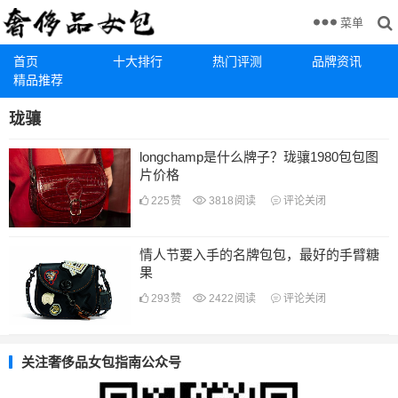
菜单
首页
十大排行
热门评测
品牌资讯
精品推荐
珑骧
longchamp是什么牌子？珑骧1980包包图
片价格
225
赞
3818
阅读
评论关闭
情人节要入手的名牌包包，最好的手臂糖
果
293
赞
2422
阅读
评论关闭
关注奢侈品女包指南公众号