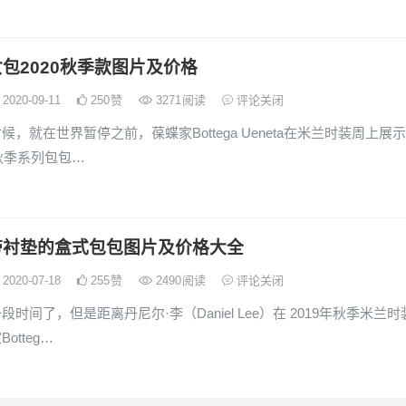
包2020秋季款图片及价格
2020-09-11
250
赞
3271
阅读
评论关闭
候，就在世界暂停之前，葆蝶家Bottega Ueneta在米兰时装周上展
年秋季系列包包…
带衬垫的盒式包包图片及价格大全
2020-07-18
255
赞
2490
阅读
评论关闭
时间了，但是距离丹尼尔·李（Daniel Lee）在 2019年秋季米兰时
otteg…