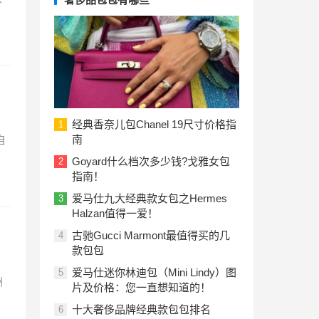
经典香奈儿包Chanel 19尺寸价格指
1
南
自
Goyard什么档次多少钱?戈雅女包
2
指南！
爱马仕九大经典款女包之Hermes
3
Halzan值得一爱！
古驰Gucci Marmont最值得买的几
4
款包包
爱马仕迷你林迪包（Mini Lindy）图
5
洲
片及价格：您一直想知道的！
十大奢侈品牌经典款包包排名
6