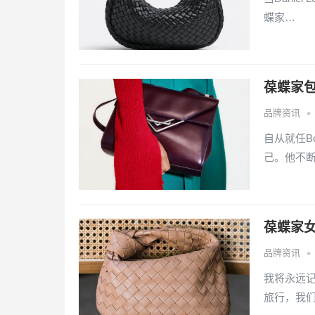
蝶家…
葆蝶家包包
•
品牌资讯
自从就任Bo
己。他不
葆蝶家女包
•
品牌资讯
我将永远
旅行，我