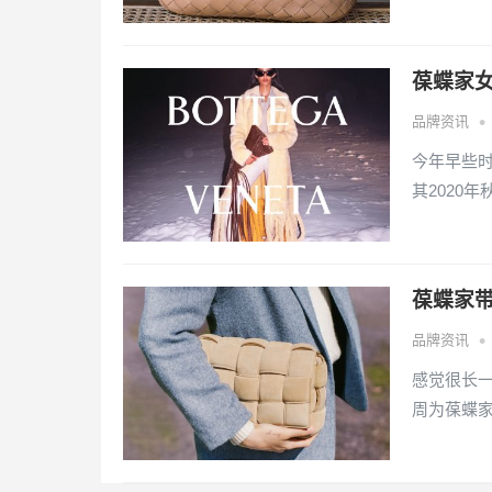
葆蝶家女
•
品牌资讯
今年早些时
其2020
葆蝶家
•
品牌资讯
感觉很长一段
周为葆蝶家B