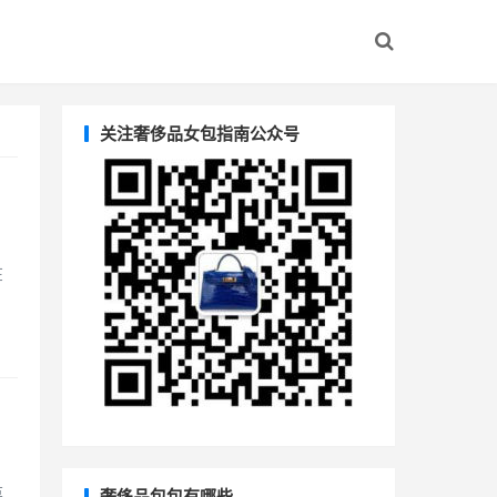
关注奢侈品女包指南公众号
在
葆
奢侈品包包有哪些