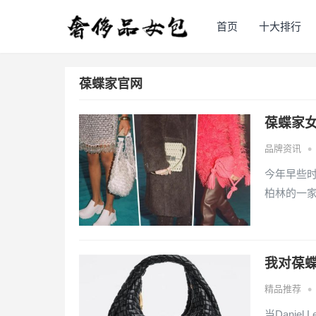
首页
十大排行
葆蝶家官网
葆蝶家女包
•
品牌资讯
今年早些时候
柏林的一
我对葆蝶
•
精品推荐
当Daniel