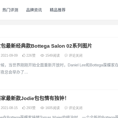
热门评测
品牌资讯
精品推荐
最新经典款Bottega Salon 02系列图片
2021-09-09
226
赞
1549
阅读
评论关闭
，当世界刚刚开始全面重新开放时，Daniel Lee和Bottega葆蝶家
家夜总会举办了…
家最新款Jodie包包情有独钟！
2021-08-15
293
赞
1605
阅读
评论关闭
 Lee在Bottega葆蝶家接替Tomas Maier的统治时，一个全新的Bottega