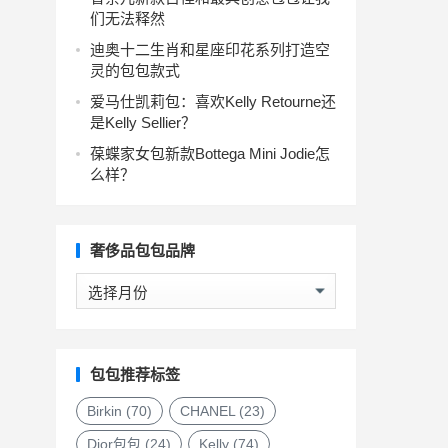
们无法释然
迪奥十二生肖和星座印花系列打造空
灵的包包款式
爱马仕凯莉包：喜欢Kelly Retourne还
是Kelly Sellier？
葆蝶家女包新款Bottega Mini Jodie怎
么样？
奢侈品包包品牌
奢
侈
品
包
包
包包推荐标签
品
牌
Birkin
(70)
CHANEL
(23)
Dior包包
(24)
Kelly
(74)