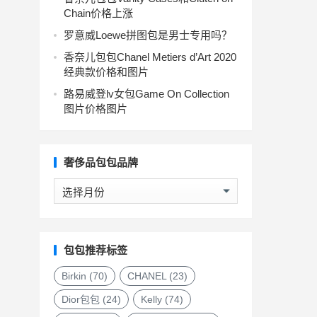
Chain价格上涨
罗意威Loewe拼图包是男士专用吗？
香奈儿包包Chanel Metiers d’Art 2020
经典款价格和图片
路易威登lv女包Game On Collection
图片价格图片
奢侈品包包品牌
奢
侈
品
包
包
包包推荐标签
品
牌
Birkin
(70)
CHANEL
(23)
Dior包包
(24)
Kelly
(74)