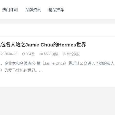
热门评测
品牌资讯
精品推荐
名人站之Jamie Chua的Hermes世界
2020-04-25
304
赞
5568
阅读
评论关闭
，企业家和名媛杰米·蔡（Jamie Chua）最近让公众进入了她的私人
人）的爱马仕包包世界。…