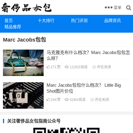
菜单
首页
十大排行
热门评测
品牌资讯
精品推荐
Marc Jacobs包包
马克雅克布什么档次？Marc Jacobs包包怎
么样？
271
赞
12263
阅读
评论关闭
Marc Jacobs包包什么档次？ Little Big
Shot图片价位
244
赞
5284
阅读
评论关闭
关注奢侈品女包指南公众号