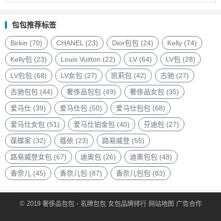
品
包
包包推荐标签
包
品
Birkin
(70)
CHANEL
(23)
Dior包包
(24)
Kelly
(74)
牌
Kelly包
(23)
Louis Vuitton
(22)
LV
(64)
LV包
(28)
LV包包
(68)
LV女包
(27)
凯莉包
(42)
古驰
(27)
古驰包包
(44)
奢侈品包包
(49)
奢侈品女包
(35)
爱马仕
(39)
爱马仕包
(50)
爱马仕包包
(68)
爱马仕女包
(51)
爱马仕铂金包
(40)
芬迪包
(27)
葆蝶家
(32)
蔻依
(23)
路易威登
(55)
路易威登女包
(67)
迪奥包
(26)
迪奥包包
(48)
香奈儿
(45)
香奈儿包
(87)
香奈儿包包
(83)
© 2019
奢侈品包包
- 名牌包包
女包品牌排行
网站地图
广告合作