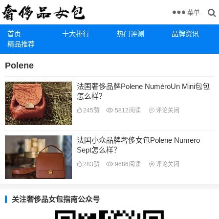
菜单
首页
十大排行
热门评测
品牌资讯
精品推荐
Polene
法国奢侈品牌Polene NuméroUn Mini包包
怎么样？
245
赞
5812
阅读
评论关闭
法国小众品牌奢侈女包Polene Numero
Sept怎么样？
283
赞
9686
阅读
评论关闭
关注奢侈品女包指南公众号