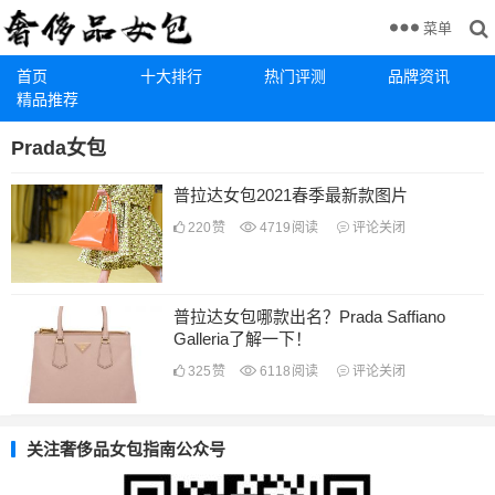
菜单
首页
十大排行
热门评测
品牌资讯
精品推荐
Prada女包
普拉达女包2021春季最新款图片
220
赞
4719
阅读
评论关闭
普拉达女包哪款出名？Prada Saffiano
Galleria了解一下！
325
赞
6118
阅读
评论关闭
关注奢侈品女包指南公众号