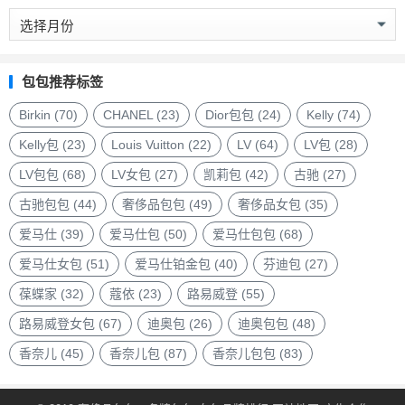
奢
侈
品
包
包包推荐标签
包
品
Birkin
(70)
CHANEL
(23)
Dior包包
(24)
Kelly
(74)
牌
Kelly包
(23)
Louis Vuitton
(22)
LV
(64)
LV包
(28)
LV包包
(68)
LV女包
(27)
凯莉包
(42)
古驰
(27)
古驰包包
(44)
奢侈品包包
(49)
奢侈品女包
(35)
爱马仕
(39)
爱马仕包
(50)
爱马仕包包
(68)
爱马仕女包
(51)
爱马仕铂金包
(40)
芬迪包
(27)
葆蝶家
(32)
蔻依
(23)
路易威登
(55)
路易威登女包
(67)
迪奥包
(26)
迪奥包包
(48)
香奈儿
(45)
香奈儿包
(87)
香奈儿包包
(83)