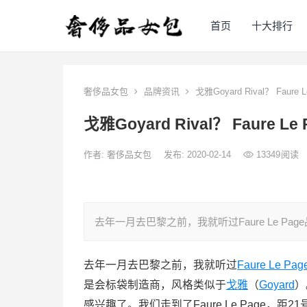
首页
十大排行
奢侈品女包
品牌资讯
戈雅Goyard Rival？ Fau
戈雅Goyard Rival？ Faure
作者:
奢侈品女包
发布: 2020-02-14
13349
阅读
去年一月去巴黎之前，我就听过Faure Le 
去年一月去巴黎之前，我就听过
Faure Le Pag
是会标袋制造商，风格类似于
戈雅
（
Goyard
）
感兴趣了。我们走到了Faure Le Page，距2