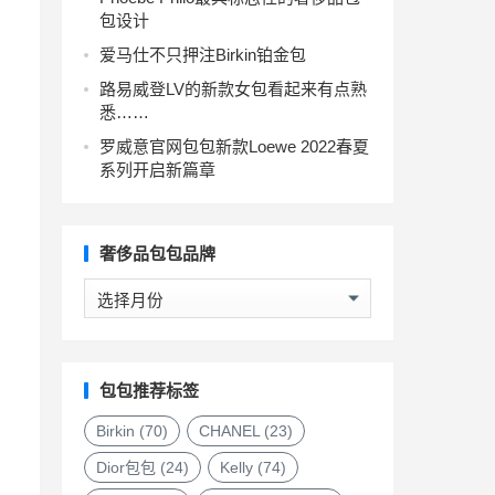
包设计
爱马仕不只押注Birkin铂金包
路易威登LV的新款女包看起来有点熟
悉……
罗威意官网包包新款Loewe 2022春夏
系列开启新篇章
奢侈品包包品牌
奢
侈
品
包
包
包包推荐标签
品
牌
Birkin
(70)
CHANEL
(23)
Dior包包
(24)
Kelly
(74)