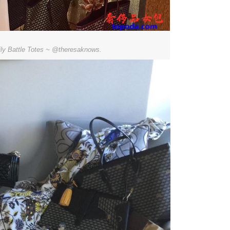
ly Battle Totes ~ @theresaknows.