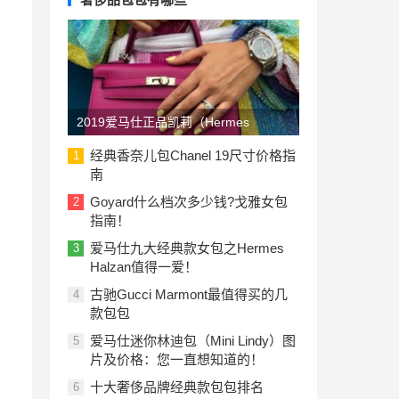
2019爱马仕正品凯莉（Hermes
Kelly）包包价格一览表：美国与欧洲
经典香奈儿包Chanel 19尺寸价格指
1
南
Goyard什么档次多少钱?戈雅女包
2
指南！
爱马仕九大经典款女包之Hermes
3
Halzan值得一爱！
古驰Gucci Marmont最值得买的几
4
款包包
爱马仕迷你林迪包（Mini Lindy）图
5
片及价格：您一直想知道的！
十大奢侈品牌经典款包包排名
6