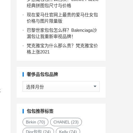
经典拼图包尺寸与价格
现在爱马仕官网上最贵的爱马仕女包
价格与图片限量版
巴黎世家包包怎么样？Balenciaga沙
漏包让我重新审视品牌！
梵克雅宝为什么那么贵？梵克雅宝价
格上涨2021
奢侈品包包品牌
奢
让
侈
品
包
包
包包推荐标签
品
牌
Birkin
(70)
CHANEL
(23)
Dior包包
(24)
Kelly
(74)