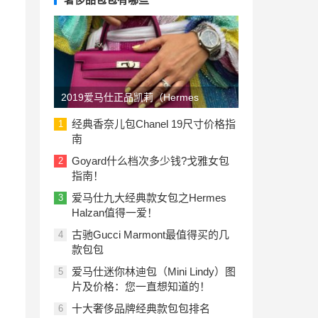
2019爱马仕正品凯莉（Hermes
Kelly）包包价格一览表：美国与欧洲
经典香奈儿包Chanel 19尺寸价格指
1
南
Goyard什么档次多少钱?戈雅女包
2
指南！
爱马仕九大经典款女包之Hermes
3
Halzan值得一爱！
古驰Gucci Marmont最值得买的几
4
款包包
爱马仕迷你林迪包（Mini Lindy）图
5
片及价格：您一直想知道的！
十大奢侈品牌经典款包包排名
6