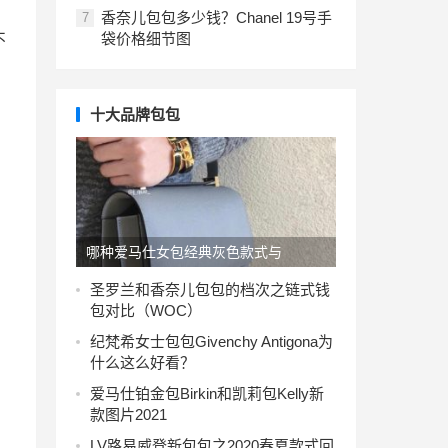
香奈儿包包多少钱？Chanel 19号手
7
袋价格细节图
不
十大品牌包包
哪种爱马仕女包经典灰色款式与
Pantone2021年度色彩相匹配？
圣罗兰和香奈儿包包的档次之链式钱
包对比（WOC）
纪梵希女士包包Givenchy Antigona为
什么这么好看？
爱马仕铂金包Birkin和凯莉包Kelly新
款图片2021
LV路易威登新包包之2020春夏款式回