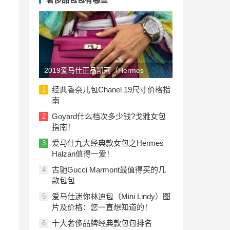
2019爱马仕正品凯莉（Hermes
Kelly）包包价格一览表：美国与欧洲
经典香奈儿包Chanel 19尺寸价格指
1
南
Goyard什么档次多少钱?戈雅女包
2
指南！
爱马仕九大经典款女包之Hermes
3
Halzan值得一爱！
古驰Gucci Marmont最值得买的几
4
款包包
爱马仕迷你林迪包（Mini Lindy）图
5
片及价格：您一直想知道的！
十大奢侈品牌经典款包包排名
6