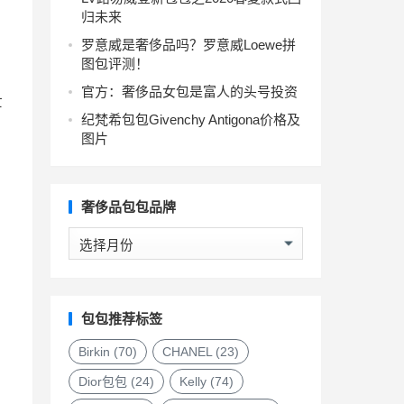
归未来
罗意威是奢侈品吗？罗意威Loewe拼
图包评测！
官方：奢侈品女包是富人的头号投资
世
纪梵希包包Givenchy Antigona价格及
图片
奢侈品包包品牌
奢
侈
品
包
包
包包推荐标签
品
牌
Birkin
(70)
CHANEL
(23)
Dior包包
(24)
Kelly
(74)