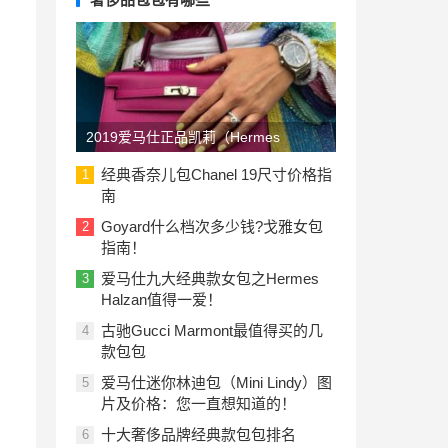
2019爱马仕正品凯莉（Hermes
Kelly）包包价格一览表：美国与欧洲
经典香奈儿包Chanel 19尺寸价格指
1
南
Goyard什么档次多少钱?戈雅女包
2
指南！
爱马仕九大经典款女包之Hermes
3
Halzan值得一爱！
古驰Gucci Marmont最值得买的几
4
款包包
爱马仕迷你林迪包（Mini Lindy）图
5
片及价格：您一直想知道的！
十大奢侈品牌经典款包包排名
6