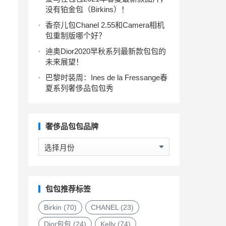
没有铂金包（Birkins）！
香奈儿包Chanel 2.55和Camera相机
包重制版哪个好？
迪奥Dior2020早秋系列最新款包包的
未来展望！
巴黎时装周：Ines de la Fressange春
夏系列奢侈品包包秀
奢侈品包包品牌
奢
侈
品
包
包
包包推荐标签
品
牌
Birkin
(70)
CHANEL
(23)
Dior包包
(24)
Kelly
(74)