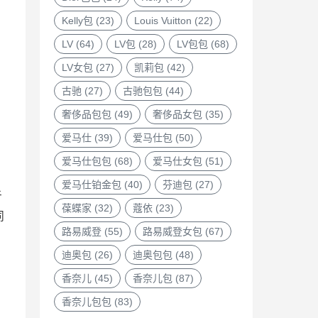
Kelly包
(23)
Louis Vuitton
(22)
LV
(64)
LV包
(28)
LV包包
(68)
LV女包
(27)
凯莉包
(42)
古驰
(27)
古驰包包
(44)
奢侈品包包
(49)
奢侈品女包
(35)
爱马仕
(39)
爱马仕包
(50)
爱马仕包包
(68)
爱马仕女包
(51)
爱马仕铂金包
(40)
芬迪包
(27)
于
葆蝶家
(32)
蔻依
(23)
同
路易威登
(55)
路易威登女包
(67)
迪奥包
(26)
迪奥包包
(48)
香奈儿
(45)
香奈儿包
(87)
香奈儿包包
(83)