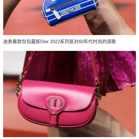
迪奥春款包包最新Dior 2022系列是对60年代时尚的颂歌