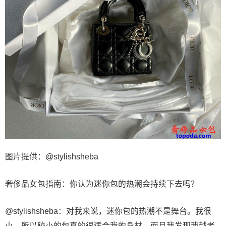
图片提供：@stylishsheba
奢侈品女包指南：你认为迷你包的热潮会持续下去吗？
@stylishsheba：对我来说，迷你包的热潮不是舞台。我很
小，所以较小的包真的很适合我的身材，而且我发现我越老