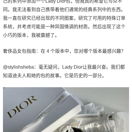
己的系列中添加一个Lady Dior包，但我真的希望它与众不
同。我无法看到自己携带着他们通常的经典系列中的东西。
我一直在研究已经出现的不同图案，研究了可用的特殊订单
系统，并考虑可能是一种异国情调的材质。然后出现了这个
小巧的版本，我被震撼了。
奢侈品女包指南：在 4 个版本中，您对哪个版本最感兴趣？
@stylishsheba：毫无疑问，Lady Dior让我最兴奋。我们都
知道迪夫人和她的包的故事。它是历史的一部分。