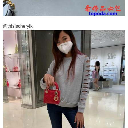
@thisischerylk