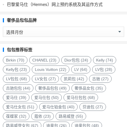
巴黎爱马仕（Hermes）网上预约系统及其运作方式
奢侈品包包品牌
奢
侈
品
包
包包推荐标签
包
品
Birkin
(70)
CHANEL
(23)
Dior包包
(24)
Kelly
(74)
牌
Kelly包
(23)
Louis Vuitton
(22)
LV
(64)
LV包
(28)
LV包包
(68)
LV女包
(27)
凯莉包
(42)
古驰
(27)
古驰包包
(44)
奢侈品包包
(49)
奢侈品女包
(35)
爱马仕
(39)
爱马仕包
(50)
爱马仕包包
(68)
爱马仕女包
(51)
爱马仕铂金包
(40)
芬迪包
(27)
葆蝶家
(32)
蔻依
(23)
路易威登
(55)
路易威登女包
(67)
迪奥包
(26)
迪奥包包
(48)