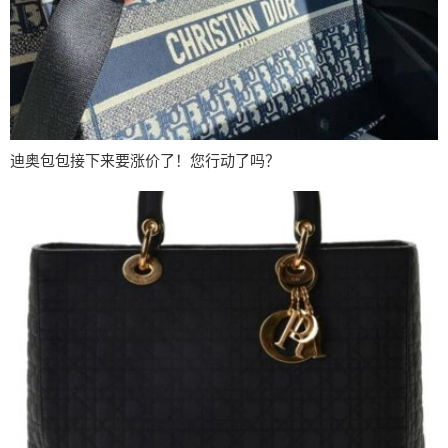
迪奥包包接下来要涨价了！您行动了吗？