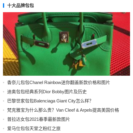
十大品牌包包
香奈儿包包Chanel Rainbow迷你翻盖新款价格和图片
迪奥包包经典系列Dior Bobby图片及历史
巴黎世家包包Balenciaga Giant City怎么样？
梵克雅宝为什么那么贵？Van Cleef & Arpels提高美国价格
普拉达女包2021春季最新款图片
爱马仕包包天堂之粉红之旅