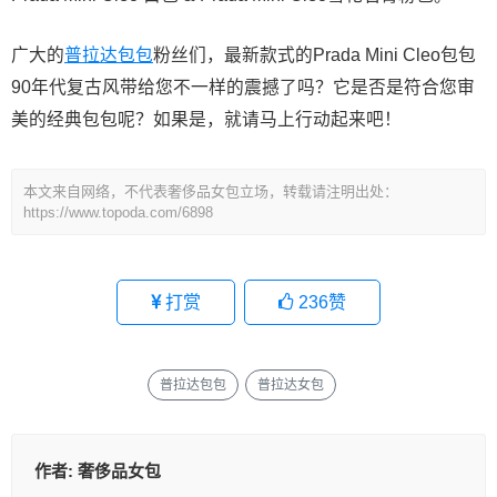
广大的
普拉达包包
粉丝们，最新款式的Prada Mini Cleo包包
90年代复古风带给您不一样的震撼了吗？它是否是符合您审
美的经典包包呢？如果是，就请马上行动起来吧！
本文来自网络，不代表奢侈品女包立场，转载请注明出处：
https://www.topoda.com/6898
打赏
236
赞
普拉达包包
普拉达女包
作者:
奢侈品女包