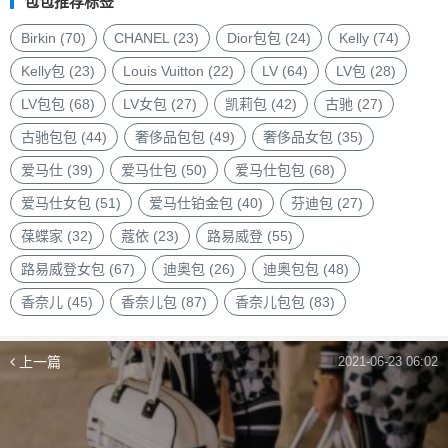
包包推荐标签
包
品
Birkin
(70)
CHANEL
(23)
Dior包包
(24)
Kelly
(74)
牌
Kelly包
(23)
Louis Vuitton
(22)
LV
(64)
LV包
(28)
LV包包
(68)
LV女包
(27)
凯莉包
(42)
古驰
(27)
古驰包包
(44)
奢侈品包包
(49)
奢侈品女包
(35)
爱马仕
(39)
爱马仕包
(50)
爱马仕包包
(68)
爱马仕女包
(51)
爱马仕铂金包
(40)
芬迪包
(27)
葆蝶家
(32)
蔻依
(23)
路易威登
(55)
路易威登女包
(67)
迪奥包
(26)
迪奥包包
(48)
香奈儿
(45)
香奈儿包
(87)
香奈儿包包
(83)
上一篇
2021-06-23 06:02