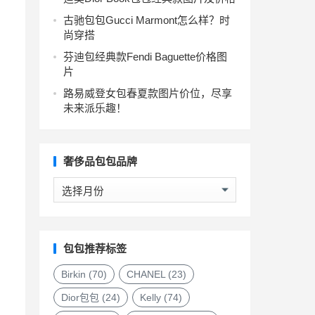
古驰包包Gucci Marmont怎么样？时
尚穿搭
芬迪包经典款Fendi Baguette价格图
片
路易威登女包春夏款图片价位，尽享
未来派乐趣！
奢侈品包包品牌
奢
侈
品
包
，
包
包包推荐标签
品
牌
Birkin
(70)
CHANEL
(23)
Dior包包
(24)
Kelly
(74)