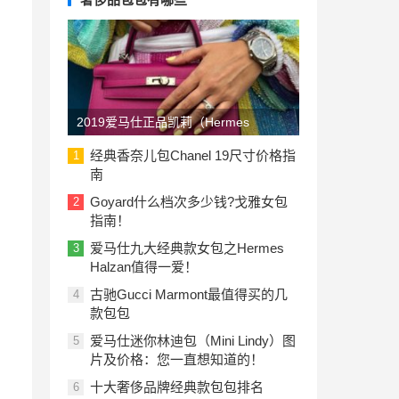
2019爱马仕正品凯莉（Hermes
Kelly）包包价格一览表：美国与欧洲
经典香奈儿包Chanel 19尺寸价格指
1
南
Goyard什么档次多少钱?戈雅女包
2
指南！
爱马仕九大经典款女包之Hermes
3
Halzan值得一爱！
古驰Gucci Marmont最值得买的几
4
款包包
，
爱马仕迷你林迪包（Mini Lindy）图
5
片及价格：您一直想知道的！
十大奢侈品牌经典款包包排名
6