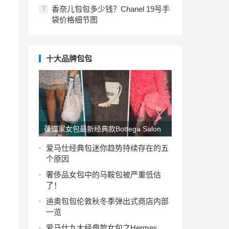
香奈儿包包多少钱？Chanel 19号手
7
袋价格细节图
十大品牌包包
葆蝶家女包最新经典款Bottega Salon
02系列图片
爱马仕经典包迷你趋势持续存在的五
个原因
奢侈品女包中的马鞍包被严重低估
了！
迪奥包包伦敦秋冬季弹出式商店内部
一览
爱马仕九大经典款女包之Hermes