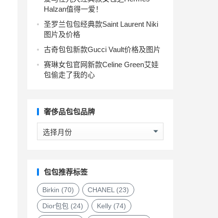
Halzan值得一爱！
圣罗兰包包经典款Saint Laurent Niki
图片及价格
古奇包包新款Gucci Vault价格及图片
赛琳女包官网新款Celine Green艾娃
包偷走了我的心
奢侈品包包品牌
奢
侈
品
包
包
包包推荐标签
品
牌
Birkin
(70)
CHANEL
(23)
Dior包包
(24)
Kelly
(74)