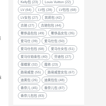
Kelly包
(23)
Louis Vuitton
(22)
LV
(64)
LV包
(28)
LV包包
(68)
LV女包
(27)
凯莉包
(42)
古驰
(27)
古驰包包
(44)
奢侈品包包
(49)
奢侈品女包
(35)
然
爱马仕
(39)
爱马仕包
(50)
爱马仕包包
(68)
爱马仕女包
(51)
爱马仕铂金包
(40)
芬迪包
(27)
的
葆蝶家
(32)
蔻依
(23)
路易威登
(55)
路易威登女包
(67)
标
迪奥包
(26)
迪奥包包
(48)
香奈儿
(45)
香奈儿包
(87)
香奈儿包包
(83)