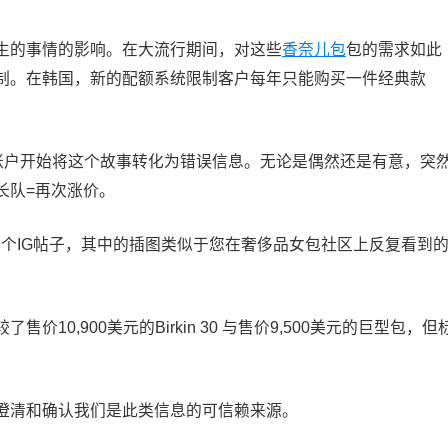
生的事情的影响。在大流行期间，对这些
香奈儿包
包的需求如此
制。在韩国，新的配额系统限制客户每年只能购买一件经典款
”账户开始将这个故事转化为错误信息。无论是偶然还是有意，突
长队=再次涨价。
布了一个IG帖子，其中的插图类似于您在奢侈品女包社区上反复看到
。
0,900美元的Birkin 30 与售价9,500美元的巨型包，但
澄清和确认我们是此类信息的可信赖来源。