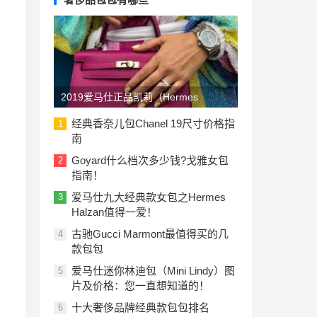
2019爱马仕正品凯莉（Hermes
Kelly）包包价格一览表：美国与欧洲
经典香奈儿包Chanel 19尺寸价格指
1
南
Goyard什么档次多少钱?戈雅女包
2
指南！
爱马仕九大经典款女包之Hermes
3
Halzan值得一爱！
古驰Gucci Marmont最值得买的几
4
款包包
爱马仕迷你林迪包（Mini Lindy）图
5
片及价格：您一直想知道的！
十大奢侈品牌经典款包包排名
6