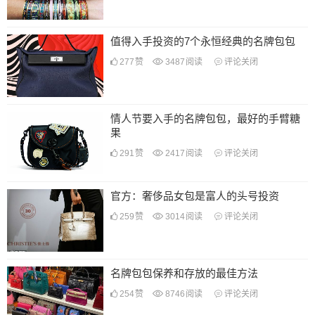
值得入手投资的7个永恒经典的名牌包包
277
赞
3487
阅读
评论关闭
情人节要入手的名牌包包，最好的手臂糖
果
291
赞
2417
阅读
评论关闭
官方：奢侈品女包是富人的头号投资
259
赞
3014
阅读
评论关闭
名牌包包保养和存放的最佳方法
254
赞
8746
阅读
评论关闭