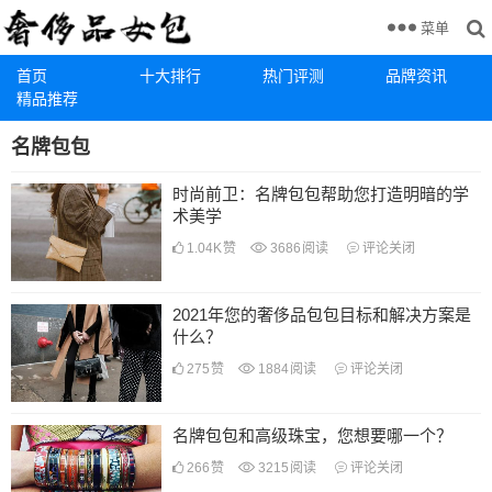
菜单
首页
十大排行
热门评测
品牌资讯
精品推荐
名牌包包
时尚前卫：名牌包包帮助您打造明暗的学
术美学
1.04K
赞
3686
阅读
评论关闭
2021年您的奢侈品包包目标和解决方案是
什么？
275
赞
1884
阅读
评论关闭
名牌包包和高级珠宝，您想要哪一个？
266
赞
3215
阅读
评论关闭