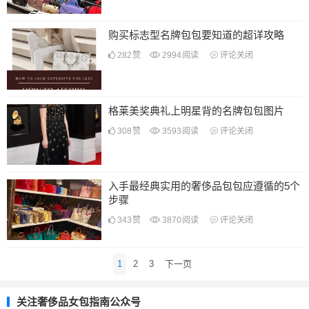
购买标志型名牌包包要知道的超详攻略
282
赞
2994
阅读
评论关闭
格莱美奖典礼上明星背的名牌包包图片
308
赞
3593
阅读
评论关闭
入手最经典实用的奢侈品包包应遵循的5个
步骤
343
赞
3870
阅读
评论关闭
文
1
2
3
下一页
章
导
关注奢侈品女包指南公众号
航