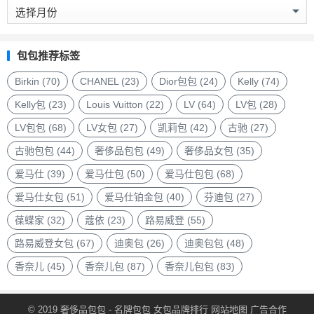
奢
侈
品
包
包包推荐标签
包
品
Birkin
(70)
CHANEL
(23)
Dior包包
(24)
Kelly
(74)
牌
Kelly包
(23)
Louis Vuitton
(22)
LV
(64)
LV包
(28)
LV包包
(68)
LV女包
(27)
凯莉包
(42)
古驰
(27)
古驰包包
(44)
奢侈品包包
(49)
奢侈品女包
(35)
爱马仕
(39)
爱马仕包
(50)
爱马仕包包
(68)
爱马仕女包
(51)
爱马仕铂金包
(40)
芬迪包
(27)
葆蝶家
(32)
蔻依
(23)
路易威登
(55)
路易威登女包
(67)
迪奥包
(26)
迪奥包包
(48)
香奈儿
(45)
香奈儿包
(87)
香奈儿包包
(83)
© 2019
奢侈品包包
- 名牌包包
女包品牌排行
网站地图
广告合作