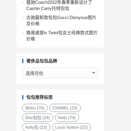
蔻驰Coach2022年春季重新设计了
Cashin Carry托特包包
古驰最新款包包Gucci Dionysus图片
及价格
路易威登lv Twist包女士经典款式图片
价格
奢侈品包包品牌
奢
侈
品
包
包
包包推荐标签
品
牌
Birkin
(70)
CHANEL
(23)
Dior包包
(24)
Kelly
(74)
Kelly包
(23)
Louis Vuitton
(22)