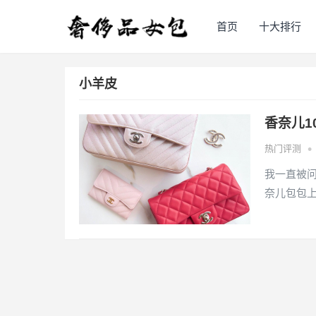
首页
十大排行
小羊皮
香奈儿1
•
热门评测
我一直被
奈儿包包