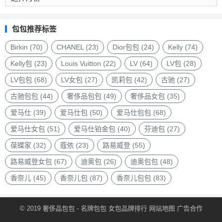
侈
品
包
包包推荐标签
包
品
Birkin
(70)
CHANEL
(23)
Dior包包
(24)
Kelly
(74)
牌
Kelly包
(23)
Louis Vuitton
(22)
LV
(64)
LV包
(28)
LV包包
(68)
LV女包
(27)
凯莉包
(42)
古驰
(27)
古驰包包
(44)
奢侈品包包
(49)
奢侈品女包
(35)
爱马仕
(39)
爱马仕包
(50)
爱马仕包包
(68)
爱马仕女包
(51)
爱马仕铂金包
(40)
芬迪包
(27)
葆蝶家
(32)
蔻依
(23)
路易威登
(55)
路易威登女包
(67)
迪奥包
(26)
迪奥包包
(48)
香奈儿
(45)
香奈儿包
(87)
香奈儿包包
(83)
© 2019
奢侈品包包
- 名牌包包
女包品牌排行
网站地图
广告合作