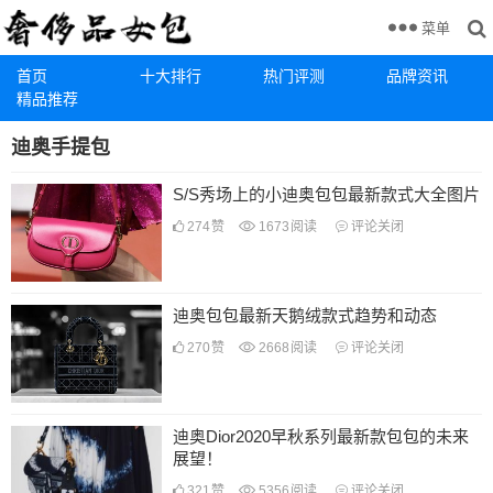
菜单
首页
十大排行
热门评测
品牌资讯
精品推荐
迪奥手提包
S/S秀场上的小迪奥包包最新款式大全图片
274
赞
1673
阅读
评论关闭
迪奥包包最新天鹅绒款式趋势和动态
270
赞
2668
阅读
评论关闭
迪奥Dior2020早秋系列最新款包包的未来
展望！
321
赞
5356
阅读
评论关闭