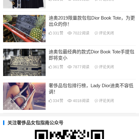
迪奥2019限量款包包Dior Book Tote，为更
出众的你！
331
赞
7022
阅读
评论关闭
迪奥包最经典的款式Dior Book Tote手提包
即将变小
361
赞
7877
阅读
评论关闭
奢侈品包包排行榜，Lady Dior迪奥不容低
调！
334
赞
4018
阅读
评论关闭
关注奢侈品女包指南公众号