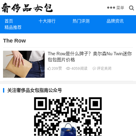
菜单
首页
十大排行
热门评测
品牌资讯
精品推荐
The Row
The Row是什么牌子？奥尔森Nu Twin迷你
包包图片价格
209
赞
4059
阅读
评论关闭
关注奢侈品女包指南公众号