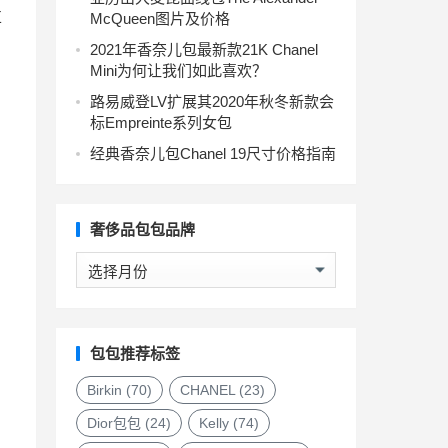
拉
McQueen图片及价格
2021年香奈儿包最新款21K Chanel
Mini为何让我们如此喜欢？
路易威登LV扩展其2020年秋冬新款会
标Empreinte系列女包
经典香奈儿包Chanel 19尺寸价格指南
奢侈品包包品牌
奢
侈
品
包
包
包包推荐标签
品
牌
Birkin
(70)
CHANEL
(23)
Dior包包
(24)
Kelly
(74)