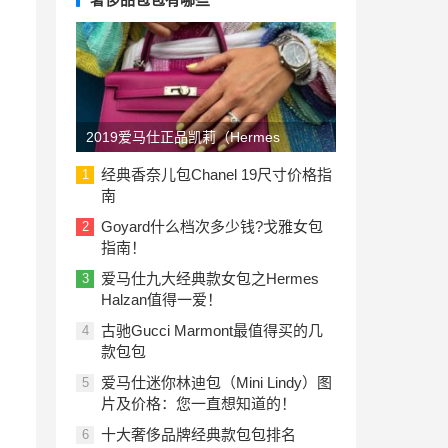
2019爱马仕正品凯莉（Hermes
Kelly）包包价格一览表：美国与欧洲
经典香奈儿包Chanel 19尺寸价格指
1
南
Goyard什么档次多少钱?戈雅女包
2
指南！
爱马仕九大经典款女包之Hermes
3
Halzan值得一爱！
古驰Gucci Marmont最值得买的几
4
款包包
爱马仕迷你林迪包（Mini Lindy）图
5
片及价格：您一直想知道的！
十大奢侈品牌经典款包包排名
6