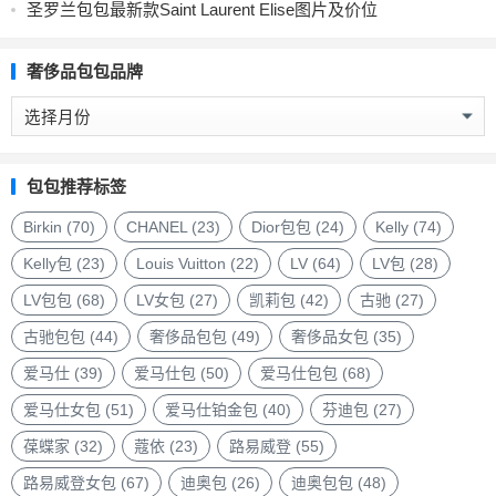
圣罗兰包包最新款Saint Laurent Elise图片及价位
奢侈品包包品牌
奢
侈
品
包
包包推荐标签
包
品
Birkin
(70)
CHANEL
(23)
Dior包包
(24)
Kelly
(74)
牌
Kelly包
(23)
Louis Vuitton
(22)
LV
(64)
LV包
(28)
LV包包
(68)
LV女包
(27)
凯莉包
(42)
古驰
(27)
古驰包包
(44)
奢侈品包包
(49)
奢侈品女包
(35)
爱马仕
(39)
爱马仕包
(50)
爱马仕包包
(68)
爱马仕女包
(51)
爱马仕铂金包
(40)
芬迪包
(27)
葆蝶家
(32)
蔻依
(23)
路易威登
(55)
路易威登女包
(67)
迪奥包
(26)
迪奥包包
(48)