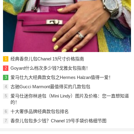
经典香奈儿包Chanel 19尺寸价格指南
1
Goyard什么档次多少钱?戈雅女包指南！
2
爱马仕九大经典款女包之Hermes Halzan值得一爱！
3
古驰Gucci Marmont最值得买的几款包包
4
爱马仕迷你林迪包（Mini Lindy）图片及价格：您一直想知道
5
的！
十大奢侈品牌经典款包包排名
6
香奈儿包包多少钱？Chanel 19号手袋价格细节图
7