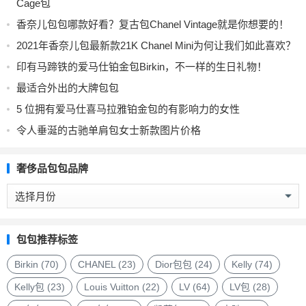
Cage包
香奈儿包包哪款好看？复古包Chanel Vintage就是你想要的！
2021年香奈儿包最新款21K Chanel Mini为何让我们如此喜欢？
印有马蹄铁的爱马仕铂金包Birkin，不一样的生日礼物！
最适合外出的大牌包包
5 位拥有爱马仕喜马拉雅铂金包的有影响力的女性
令人垂涎的古驰单肩包女士新款图片价格
奢侈品包包品牌
奢
侈
品
包
包包推荐标签
包
品
Birkin
(70)
CHANEL
(23)
Dior包包
(24)
Kelly
(74)
牌
Kelly包
(23)
Louis Vuitton
(22)
LV
(64)
LV包
(28)