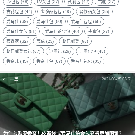
LV包包
(68)
LV女包
(27)
凯莉包
(42)
古驰
(27)
古驰包包
(44)
奢侈品包包
(49)
奢侈品女包
(35)
爱马仕
(39)
爱马仕包
(50)
爱马仕包包
(68)
爱马仕女包
(51)
爱马仕铂金包
(40)
芬迪包
(27)
葆蝶家
(32)
蔻依
(23)
路易威登
(55)
路易威登女包
(67)
迪奥包
(26)
迪奥包包
(48)
香奈儿
(45)
香奈儿包
(87)
香奈儿包包
(83)
上一篇
2021-03-25 03:51
为什么购买香奈儿皮瓣袋或爱马仕铂金包变得更加困难？