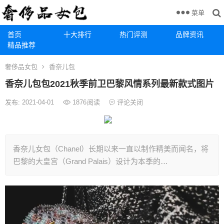
菜单
首页
十大排行
热门评测
品牌资讯
精品推荐
奢侈品女包
香奈儿包
香奈儿包包2021秋季前卫巴黎风情系列最新款式图片
发布: 2021-04-01
1876
阅读
评论关闭
香奈儿女包（Chanel）长期以来一直以制作精美而闻名，将
巴黎的大皇宫（Grand Palais）设计为本季的…