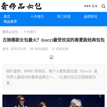
菜单
首页
十大排行
热门评测
品牌资讯
精品推荐
奢侈品女包
十大排行
古驰哪款女包最火？Gucci最受欢迎的春夏款经典包包
发布: 2020-01-08
4003
阅读
评论关闭
照片提供：WWD 到现在，每个人都知道古驰（Gucci）是
世界上最成功的奢侈品牌之一。（让我们忘记它刚刚成为
第…