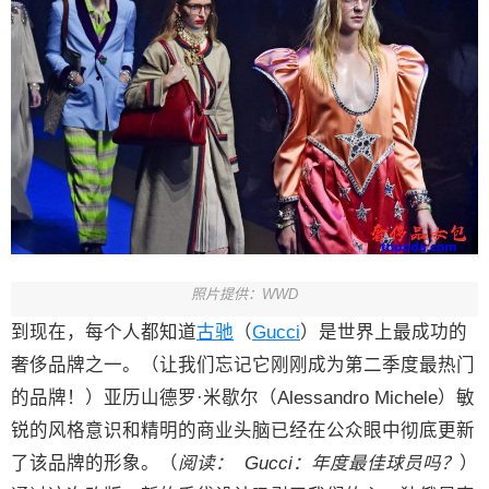
照片提供：WWD
到现在，每个人都知道
古驰
（
Gucci
）是世界上最成功的
奢侈品牌之一。（让我们忘记它刚刚成为第二季度最热门
的品牌！）亚历山德罗·米歇尔（Alessandro Michele）敏
锐的风格意识和精明的商业头脑已经在公众眼中彻底更新
了该品牌的形象。（
阅读： Gucci：年度最佳球员吗？
）