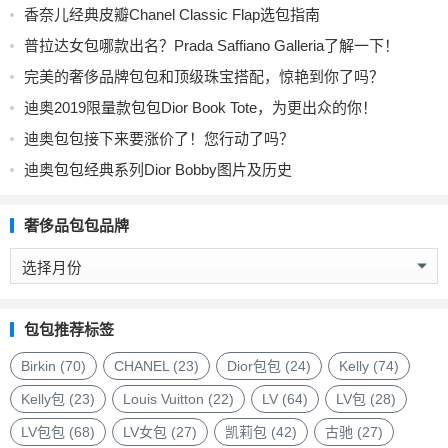
香奈儿经典皮瓣Chanel Classic Flap选包指南
普拉达女包哪款出名？Prada Saffiano Galleria了解一下！
完美的奢侈品牌包包和顶级珠宝搭配，惊艳到你了吗？
迪奥2019限量款包包Dior Book Tote，为更出众的你！
迪奥包包接下来要涨价了！您行动了吗？
迪奥包包经典系列Dior Bobby图片及历史
奢侈品包包品牌
奢
侈
品
包
包包推荐标签
包
品
Birkin
(70)
CHANEL
(23)
Dior包包
(24)
Kelly
(74)
牌
Kelly包
(23)
Louis Vuitton
(22)
LV
(64)
LV包
(28)
LV包包
(68)
LV女包
(27)
凯莉包
(42)
古驰
(27)