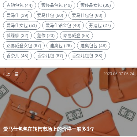
古驰包包
(44)
奢侈品包包
(49)
奢侈品女包
(35)
爱马仕
(39)
爱马仕包
(50)
爱马仕包包
(68)
爱马仕女包
(51)
爱马仕铂金包
(40)
芬迪包
(27)
葆蝶家
(32)
蔻依
(23)
路易威登
(55)
路易威登女包
(67)
迪奥包
(26)
迪奥包包
(48)
香奈儿
(45)
香奈儿包
(87)
香奈儿包包
(83)
上一篇
2020-06-07 06:24
爱马仕包包在转售市场上的价格一般多少？