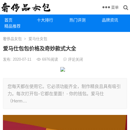
菜单
首页
十大排行
热门评测
品牌资讯
精品推荐
奢侈品女包
爱马仕女包
爱马仕包包价格及奇妙款式大全
发布: 2020-07-11
6976
阅读
评论关闭
您每天都在使用它。它必须功能齐全，制作精良且具有吸引
力。每次打开包–它都在里面！- 你的钱包。爱马仕
（Herm…