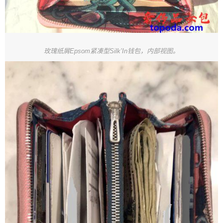
玫瑰纸屑Epsom紧凑型Silk’In钱包，内部视图。