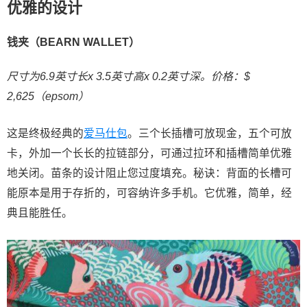
优雅的设计
钱夹（BEARN WALLET）
尺寸为6.9英寸长x 3.5英寸高x 0.2英寸深。价格：$
2,625（epsom）
这是终极经典的
爱马仕包
。三个长插槽可放现金，五个可放
卡，外加一个长长的拉链部分，可通过拉环和插槽简单优雅
地关闭。苗条的设计阻止您过度填充。秘诀：背面的长槽可
能原本是用于存折的，可容纳许多手机。它优雅，简单，经
典且能胜任。