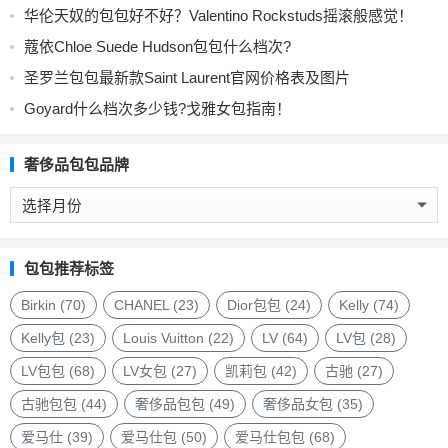
华伦天奴的包包好不好？Valentino Rockstuds摇滚般感觉！
蔻依Chloe Suede Hudson包包什么档次?
圣罗兰包包最新款Saint Laurent官网价格表及图片
Goyard什么档次多少钱?戈雅女包指南！
奢侈品包包品牌
奢
侈
品
包
包包推荐标签
包
品
Birkin
(70)
CHANEL
(23)
Dior包包
(24)
Kelly
(74)
牌
Kelly包
(23)
Louis Vuitton
(22)
LV
(64)
LV包
(28)
LV包包
(68)
LV女包
(27)
凯莉包
(42)
古驰
(27)
古驰包包
(44)
奢侈品包包
(49)
奢侈品女包
(35)
爱马仕
(39)
爱马仕包
(50)
爱马仕包包
(68)