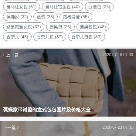
爱马仕女包
(51)
爱马仕铂金包
(40)
芬迪包
(27)
葆蝶家
(32)
蔻依
(23)
路易威登
(55)
路易威登女包
(67)
迪奥包
(26)
迪奥包包
(48)
香奈儿
(45)
香奈儿包
(87)
香奈儿包包
(83)
上一篇
2020-07-18 07:00
葆蝶家带衬垫的盒式包包图片及价格大全
下一篇
2020-07-23 07:01