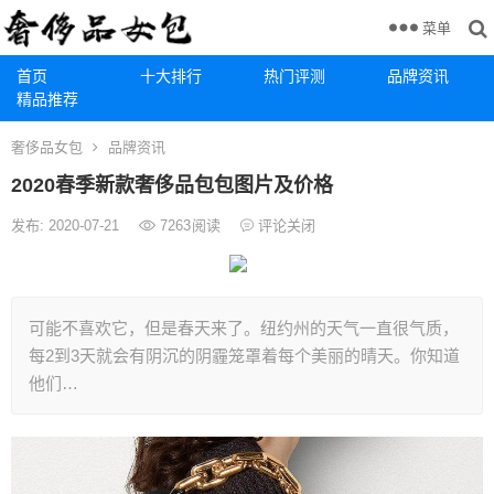
菜单
首页
十大排行
热门评测
品牌资讯
精品推荐
奢侈品女包
品牌资讯
2020春季新款奢侈品包包图片及价格
发布: 2020-07-21
7263
阅读
评论关闭
可能不喜欢它，但是春天来了。纽约州的天气一直很气质，
每2到3天就会有阴沉的阴霾笼罩着每个美丽的晴天。你知道
他们…