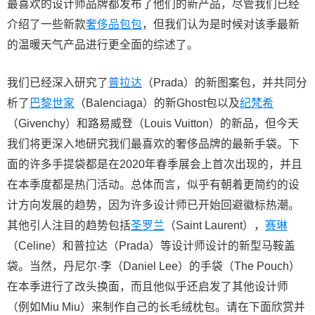
最喜欢的设计师品牌都发布了他们的新产品，尽管我们已经
介绍了一些新款
奢侈品包包
，但我们认为是时候对该季最新
的温暖天气产品进行更全面的综述了。
我们已经深入研究了
普拉达
（Prada）的新图案包，并共同分
析了
巴黎世家
（Balenciaga）的新Ghost包以及
纪梵希
（Givenchy）和路易威登（Louis Vuitton）的新品，但今天
我们将更深入地研究我们最喜欢的奢侈品牌的最新手袋。下
面的许多手提袋都是在2020年春季展会上首次出现的，并且
在本季度都是热门活动。总体而言，似乎有朝着更简约的设
计方向发展的趋势，因为许多设计师已开始回避徽标热潮。
其他引人注目的趋势包括
圣罗兰
（Saint Laurent），
赛琳
（Celine）和普拉达（Prada）等设计师设计的新型马鞍盖
袋。当然，丹尼尔·李（Daniel Lee）的手袋（The Pouch）
在本季进行了改头换面，而且他似乎还启发了其他设计师
（例如Miu Miu）来制作自己的长毛绒枕包。请在下面欣赏并