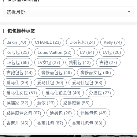
奢
侈
品
包
包包推荐标签
包
品
Birkin
(70)
CHANEL
(23)
Dior包包
(24)
Kelly
(74)
牌
Kelly包
(23)
Louis Vuitton
(22)
LV
(64)
LV包
(28)
LV包包
(68)
LV女包
(27)
凯莉包
(42)
古驰
(27)
古驰包包
(44)
奢侈品包包
(49)
奢侈品女包
(35)
爱马仕
(39)
爱马仕包
(50)
爱马仕包包
(68)
爱马仕女包
(51)
爱马仕铂金包
(40)
芬迪包
(27)
葆蝶家
(32)
蔻依
(23)
路易威登
(55)
路易威登女包
(67)
迪奥包
(26)
迪奥包包
(48)
香奈儿
(45)
香奈儿包
(87)
香奈儿包包
(83)