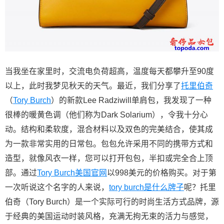
当我坐在家里时，交流电负荷超高，温度每天都攀升至90度
以上，此时我梦见秋天的天气。最近，我们分享了
托里伯奇
（
Tory Burch
）的新款Lee Radziwill单肩包，我发现了一种
很棒的暖黄色调（他们称为Dark Solarium），令我十分心
动。结构和柔软度，混合材料以及双色的完美结合，使其成
为一款非常实用的日常包。包包允许采用不同的携带方式和
造型，就像风衣一样，您可以打开包包，半扣或完全合上顶
部。通过
Tory Burch美国官网
以998美元的价格购买。对于第
一次听说这个名字的人来说，
tory burch是什么牌子
呢？托里
伯奇（Tory Burch）是一个实际可行的时尚生活方式品牌，源
于经典的美国运动时装风格，充满无拘无束的活力与感觉，