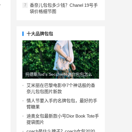
且
香奈儿包包多少钱？Chanel 19号手
7
袋价格细节图
十大品牌包包
托德斯Tod’s Secchiello迷你包包怎么
样？
艾米丽在巴黎电影中7个神话般的香
奈儿包包图片新款
情人节要入手的名牌包包，最好的手
臂糖果
迪奥女包最新款小号Dior Book Tote手
提袋图片
coach是什么牌子？coach女包2020