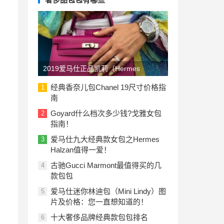
2019爱马仕正品凯莉（Hermes
Kelly）包包价格一览表：美国与欧洲
经典香奈儿包Chanel 19尺寸价格指
1
南
Goyard什么档次多少钱?戈雅女包
2
指南！
爱马仕九大经典款女包之Hermes
3
Halzan值得一爱！
古驰Gucci Marmont最值得买的几
4
款包包
爱马仕迷你林迪包（Mini Lindy）图
5
片及价格：您一直想知道的！
十大奢侈品牌经典款包包排名
6