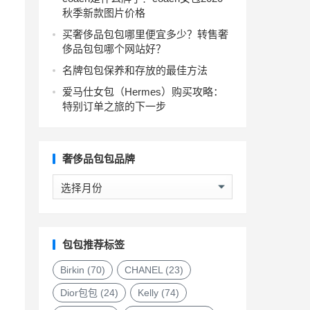
秋季新款图片价格
买奢侈品包包哪里便宜多少？转售奢
侈品包包哪个网站好？
名牌包包保养和存放的最佳方法
爱马仕女包（Hermes）购买攻略：
特别订单之旅的下一步
奢侈品包包品牌
奢
侈
品
包
包
包包推荐标签
品
牌
Birkin
(70)
CHANEL
(23)
Dior包包
(24)
Kelly
(74)