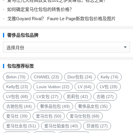
爱马仕九大经典款女包101之伊芙琳包，标志之美！
如何确定爱马仕包包的转售价格？
戈雅Goyard Rival？ Faure Le Page新款包包价格及图片
奢侈品包包品牌
奢
侈
品
包
包包推荐标签
包
品
Birkin
(70)
CHANEL
(23)
Dior包包
(24)
Kelly
(74)
牌
Kelly包
(23)
Louis Vuitton
(22)
LV
(64)
LV包
(28)
LV包包
(68)
LV女包
(27)
凯莉包
(42)
古驰
(27)
古驰包包
(44)
奢侈品包包
(49)
奢侈品女包
(35)
爱马仕
(39)
爱马仕包
(50)
爱马仕包包
(68)
爱马仕女包
(51)
爱马仕铂金包
(40)
芬迪包
(27)