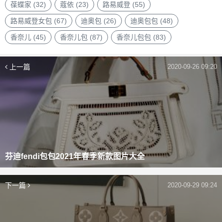
葆蝶家
(32)
蔻依
(23)
路易威登
(55)
路易威登女包
(67)
迪奥包
(26)
迪奥包包
(48)
香奈儿
(45)
香奈儿包
(87)
香奈儿包包
(83)
上一篇
2020-09-26 09:20
芬迪fendi包包2021年春季新款图片大全
下一篇
2020-09-29 09:24