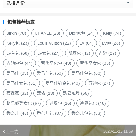
奢
侈
品
包
包包推荐标签
包
品
Birkin
(70)
CHANEL
(23)
Dior包包
(24)
Kelly
(74)
牌
Kelly包
(23)
Louis Vuitton
(22)
LV
(64)
LV包
(28)
LV包包
(68)
LV女包
(27)
凯莉包
(42)
古驰
(27)
古驰包包
(44)
奢侈品包包
(49)
奢侈品女包
(35)
爱马仕
(39)
爱马仕包
(50)
爱马仕包包
(68)
爱马仕女包
(51)
爱马仕铂金包
(40)
芬迪包
(27)
葆蝶家
(32)
蔻依
(23)
路易威登
(55)
路易威登女包
(67)
迪奥包
(26)
迪奥包包
(48)
香奈儿
(45)
香奈儿包
(87)
香奈儿包包
(83)
上一篇
2020-11-12 11:59