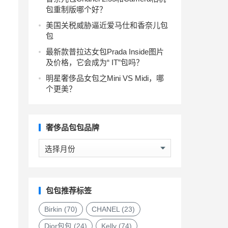
包重制版哪个好？
美国关税威胁逼近爱马仕和香奈儿包
包
最新款普拉达女包Prada Inside图片
及价格，它会成为“ IT”包吗？
明星奢侈品女包之Mini VS Midi，哪
个更美？
奢侈品包包品牌
奢
侈
品
包
包
包包推荐标签
品
牌
Birkin
(70)
CHANEL
(23)
Dior包包
(24)
Kelly
(74)