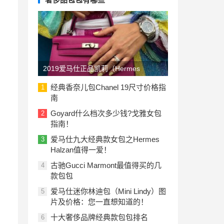
2019爱马仕正品凯莉（Hermes
Kelly）包包价格一览表：美国与欧洲
经典香奈儿包Chanel 19尺寸价格指
1
南
Goyard什么档次多少钱?戈雅女包
2
指南！
爱马仕九大经典款女包之Hermes
3
Halzan值得一爱！
古驰Gucci Marmont最值得买的几
4
款包包
爱马仕迷你林迪包（Mini Lindy）图
5
片及价格：您一直想知道的！
十大奢侈品牌经典款包包排名
6