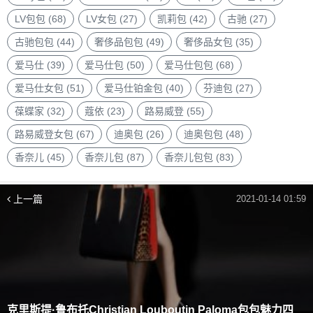
LV包包
(68)
LV女包
(27)
凯莉包
(42)
古驰
(27)
古驰包包
(44)
奢侈品包包
(49)
奢侈品女包
(35)
爱马仕
(39)
爱马仕包
(50)
爱马仕包包
(68)
爱马仕女包
(51)
爱马仕铂金包
(40)
芬迪包
(27)
葆蝶家
(32)
蔻依
(23)
路易威登
(55)
路易威登女包
(67)
迪奥包
(26)
迪奥包包
(48)
香奈儿
(45)
香奈儿包
(87)
香奈儿包包
(83)
上一篇
2021-01-14 01:59
克里斯提·鲁布托Christian Louboutin Paloma包包魅力四