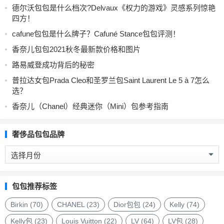
德尔沃包包是什么档次?Delvaux《权力的游戏》灵感系列惊艳
四方！
cafune包包是什么牌子？Cafuné Stance包包评测！
香奈儿包包2021秋冬最新款价格和图片
路易威登成功背后的秘密
普拉达女包Prada Cleo和圣罗兰包Saint Laurent Le 5 à 7怎么
选？
香奈儿（Chanel）经典迷你（Mini）包参考指南
奢侈品包包品牌
奢
侈
品
包
包包推荐标签
包
品
Birkin
(70)
CHANEL
(23)
Dior包包
(24)
Kelly
(74)
牌
Kelly包
(23)
Louis Vuitton
(22)
LV
(64)
LV包
(28)