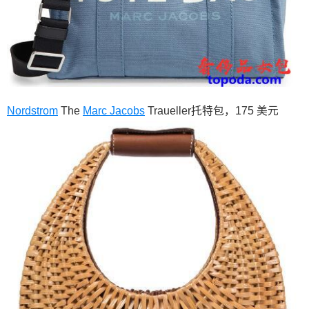
Nordstrom
The
Marc Jacobs
Traueller托特包，175 美元