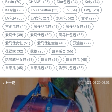
品
Birkin
(70)
CHANEL
(23)
Dior包包
(24)
Kelly
(74)
牌
Kelly包
(23)
Louis Vuitton
(22)
LV
(64)
LV包
(28)
LV包包
(68)
LV女包
(27)
凯莉包
(42)
古驰
(27)
古驰包包
(44)
奢侈品包包
(49)
奢侈品女包
(35)
爱马仕
(39)
爱马仕包
(50)
爱马仕包包
(68)
爱马仕女包
(51)
爱马仕铂金包
(40)
芬迪包
(27)
葆蝶家
(32)
蔻依
(23)
路易威登
(55)
路易威登女包
(67)
迪奥包
(26)
迪奥包包
(48)
香奈儿
(45)
香奈儿包
(87)
香奈儿包包
(83)
上一篇
2021-06-29 06:01