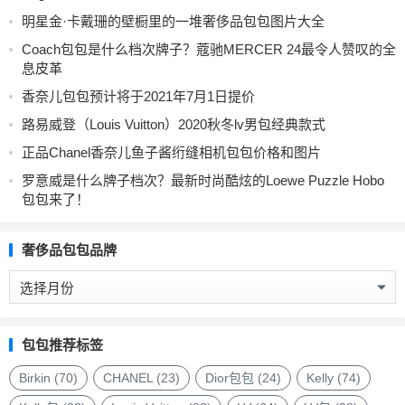
明星金·卡戴珊的壁橱里的一堆奢侈品包包图片大全
Coach包包是什么档次牌子？蔻驰MERCER 24最令人赞叹的全
息皮革
香奈儿包包预计将于2021年7月1日提价
路易威登（Louis Vuitton）2020秋冬lv男包经典款式
正品Chanel香奈儿鱼子酱绗缝相机包包价格和图片
罗意威是什么牌子档次？最新时尚酷炫的Loewe Puzzle Hobo
包包来了！
奢侈品包包品牌
奢
侈
品
包
包包推荐标签
包
品
Birkin
(70)
CHANEL
(23)
Dior包包
(24)
Kelly
(74)
牌