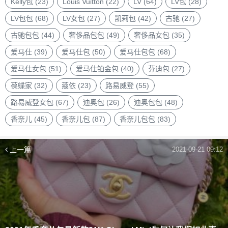
Kelly包
(23)
Louis Vuitton
(22)
LV
(64)
LV包
(28)
LV包包
(68)
LV女包
(27)
凯莉包
(42)
古驰
(27)
古驰包包
(44)
奢侈品包包
(49)
奢侈品女包
(35)
爱马仕
(39)
爱马仕包
(50)
爱马仕包包
(68)
爱马仕女包
(51)
爱马仕铂金包
(40)
芬迪包
(27)
葆蝶家
(32)
蔻依
(23)
路易威登
(55)
路易威登女包
(67)
迪奥包
(26)
迪奥包包
(48)
香奈儿
(45)
香奈儿包
(87)
香奈儿包包
(83)
上一篇
2021-09-21 09:12