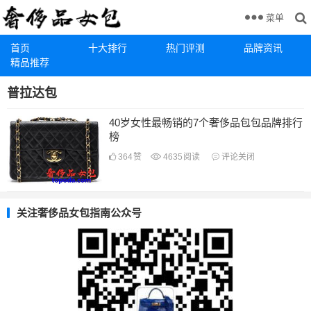
菜单
首页
十大排行
热门评测
品牌资讯
精品推荐
普拉达包
40岁女性最畅销的7个奢侈品包包品牌排行
榜
364
赞
4635
阅读
评论关闭
关注奢侈品女包指南公众号