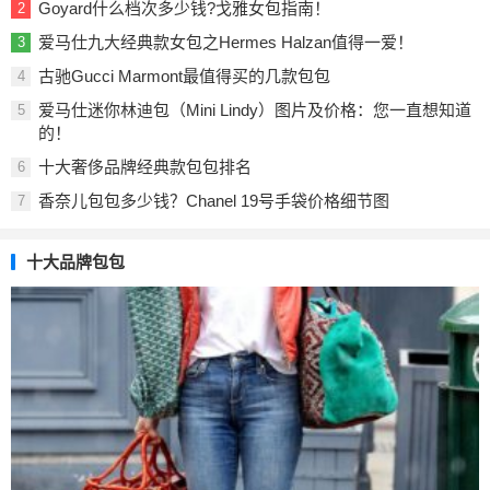
Goyard什么档次多少钱?戈雅女包指南！
2
爱马仕九大经典款女包之Hermes Halzan值得一爱！
3
古驰Gucci Marmont最值得买的几款包包
4
爱马仕迷你林迪包（Mini Lindy）图片及价格：您一直想知道
5
的！
十大奢侈品牌经典款包包排名
6
香奈儿包包多少钱？Chanel 19号手袋价格细节图
7
十大品牌包包