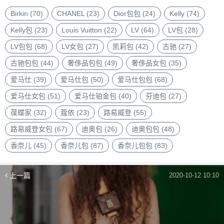
包
品
Birkin
(70)
CHANEL
(23)
Dior包包
(24)
Kelly
(74)
牌
Kelly包
(23)
Louis Vuitton
(22)
LV
(64)
LV包
(28)
LV包包
(68)
LV女包
(27)
凯莉包
(42)
古驰
(27)
古驰包包
(44)
奢侈品包包
(49)
奢侈品女包
(35)
爱马仕
(39)
爱马仕包
(50)
爱马仕包包
(68)
爱马仕女包
(51)
爱马仕铂金包
(40)
芬迪包
(27)
葆蝶家
(32)
蔻依
(23)
路易威登
(55)
路易威登女包
(67)
迪奥包
(26)
迪奥包包
(48)
香奈儿
(45)
香奈儿包
(87)
香奈儿包包
(83)
上一篇
2020-10-12 10:10