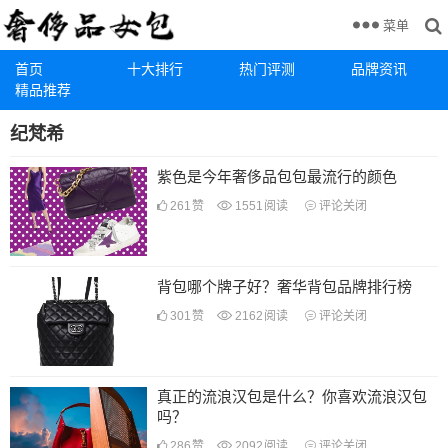
菜单
首页
十大排行
热门评测
品牌资讯
精品推荐
纪梵希
紫色是今年奢侈品包包最流行的颜色
261
赞
1551
阅读
评论关闭
背包哪个牌子好？奢华背包品牌排行榜
301
赞
2162
阅读
评论关闭
真正的流浪汉包是什么？你喜欢流浪汉包
吗？
286
赞
2092
阅读
评论关闭