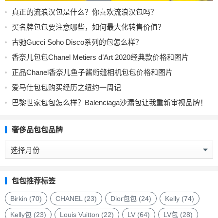
真正的流浪汉包是什么？你喜欢流浪汉包吗？
买名牌包包要注意哪些，如何最大化转售价值？
古驰Gucci Soho Disco系列的包怎么样？
香奈儿包包Chanel Metiers d’Art 2020经典款价格和图片
正品Chanel香奈儿鱼子酱绗缝相机包包价格和图片
爱马仕包包购买经历之纽约一周记
巴黎世家包包怎么样？Balenciaga沙漏包让我重新审视品牌！
奢侈品包包品牌
奢
侈
品
包
包包推荐标签
包
品
Birkin
(70)
CHANEL
(23)
Dior包包
(24)
Kelly
(74)
牌
Kelly包
(23)
Louis Vuitton
(22)
LV
(64)
LV包
(28)