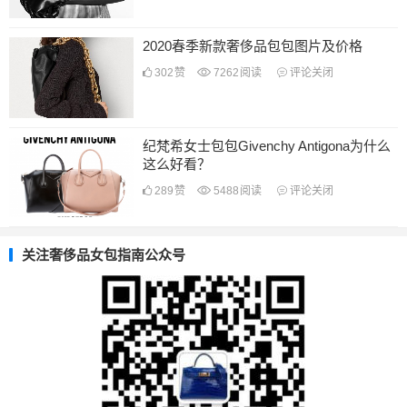
2020春季新款奢侈品包包图片及价格
302
赞
7262
阅读
评论关闭
纪梵希女士包包Givenchy Antigona为什么
这么好看？
289
赞
5488
阅读
评论关闭
关注奢侈品女包指南公众号