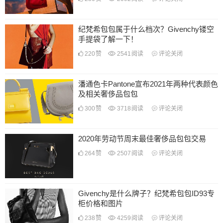
纪梵希包包属于什么档次？Givenchy镂空
手提袋了解一下！
220
赞
2541
阅读
评论关闭
潘通色卡Pantone宣布2021年两种代表颜色
及相关奢侈品包包
300
赞
3718
阅读
评论关闭
2020年劳动节周末最佳奢侈品包包交易
264
赞
2507
阅读
评论关闭
Givenchy是什么牌子？纪梵希包包ID93专
柜价格和图片
238
赞
4259
阅读
评论关闭