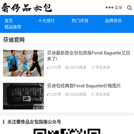
菜单
首页
十大排行
热门评测
品牌资讯
精品推荐
芬迪官网
芬迪最新款女包包原版Fendi Baguette又回
来了!
270
赞
2079
阅读
评论关闭
芬迪包经典款Fendi Baguette价格图片
235
赞
3628
阅读
评论关闭
关注奢侈品女包指南公众号