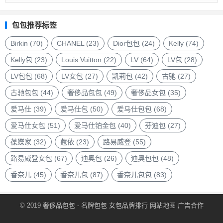
品
包
包包推荐标签
包
品
Birkin
(70)
CHANEL
(23)
Dior包包
(24)
Kelly
(74)
牌
Kelly包
(23)
Louis Vuitton
(22)
LV
(64)
LV包
(28)
LV包包
(68)
LV女包
(27)
凯莉包
(42)
古驰
(27)
古驰包包
(44)
奢侈品包包
(49)
奢侈品女包
(35)
爱马仕
(39)
爱马仕包
(50)
爱马仕包包
(68)
爱马仕女包
(51)
爱马仕铂金包
(40)
芬迪包
(27)
葆蝶家
(32)
蔻依
(23)
路易威登
(55)
路易威登女包
(67)
迪奥包
(26)
迪奥包包
(48)
香奈儿
(45)
香奈儿包
(87)
香奈儿包包
(83)
© 2019
奢侈品包包
- 名牌包包
女包品牌排行
网站地图
广告合作