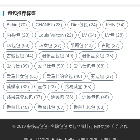
品
包
包包推荐标签
包
品
Birkin
(70)
CHANEL
(23)
Dior包包
(24)
Kelly
(74)
牌
Kelly包
(23)
Louis Vuitton
(22)
LV
(64)
LV包
(28)
LV包包
(68)
LV女包
(27)
凯莉包
(42)
古驰
(27)
古驰包包
(44)
奢侈品包包
(49)
奢侈品女包
(35)
爱马仕
(39)
爱马仕包
(50)
爱马仕包包
(68)
爱马仕女包
(51)
爱马仕铂金包
(40)
芬迪包
(27)
葆蝶家
(32)
蔻依
(23)
路易威登
(55)
路易威登女包
(67)
迪奥包
(26)
迪奥包包
(48)
香奈儿
(45)
香奈儿包
(87)
香奈儿包包
(83)
© 2019
奢侈品包包
- 名牌包包
女包品牌排行
网站地图
广告合作
热搜:
LV包包
Birkin
Kelly
香奈儿包包
香奈儿包