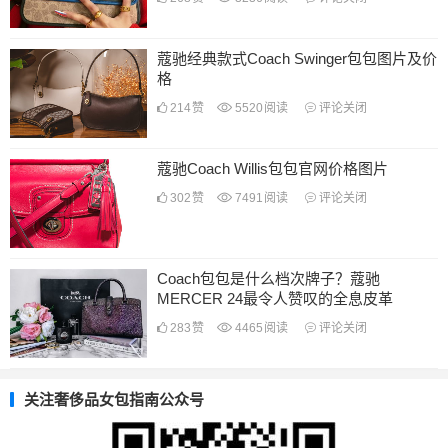
蔻驰经典款式Coach Swinger包包图片及价
格
214
赞
5520
阅读
评论关闭
蔻驰Coach Willis包包官网价格图片
302
赞
7491
阅读
评论关闭
Coach包包是什么档次牌子？蔻驰
MERCER 24最令人赞叹的全息皮革
283
赞
4465
阅读
评论关闭
关注奢侈品女包指南公众号