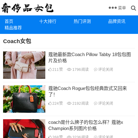
菜单
首页
十大排行
热门评测
品牌资讯
精品推荐
Coach女包
蔻驰最新款Coach Pillow Tabby 18包包图
片及价格
211
赞
1796
阅读
评论关闭
蔻驰Coach Rogue包包经典款式又回来
了！
224
赞
2192
阅读
评论关闭
coach是什么牌子的包怎么样？蔻驰x
Champion系列图片价格
268
赞
3236
阅读
评论关闭