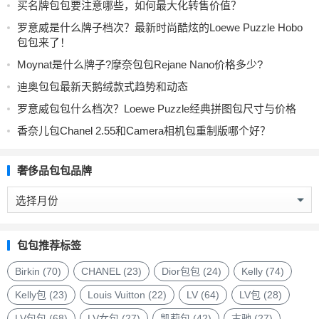
买名牌包包要注意哪些，如何最大化转售价值？
罗意威是什么牌子档次？最新时尚酷炫的Loewe Puzzle Hobo
包包来了！
Moynat是什么牌子?摩奈包包Rejane Nano价格多少?
迪奥包包最新天鹅绒款式趋势和动态
罗意威包包什么档次？Loewe Puzzle经典拼图包尺寸与价格
香奈儿包Chanel 2.55和Camera相机包重制版哪个好？
奢侈品包包品牌
奢
侈
品
包
包包推荐标签
包
品
Birkin
(70)
CHANEL
(23)
Dior包包
(24)
Kelly
(74)
牌
Kelly包
(23)
Louis Vuitton
(22)
LV
(64)
LV包
(28)
LV包包
(68)
LV女包
(27)
凯莉包
(42)
古驰
(27)