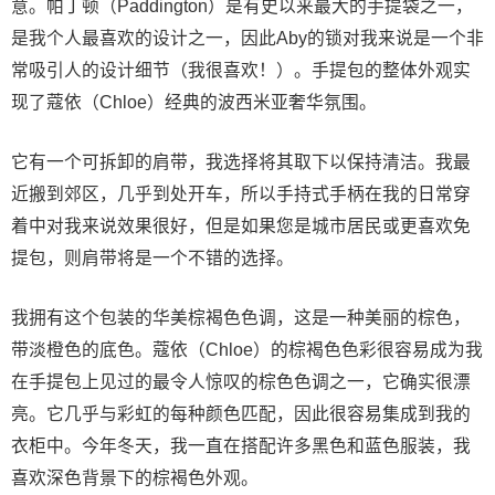
意。帕丁顿（Paddington）是有史以来最大的手提袋之一，
是我个人最喜欢的设计之一，因此Aby的锁对我来说是一个非
常吸引人的设计细节（我很喜欢！）。手提包的整体外观实
现了蔻依（Chloe）经典的波西米亚奢华氛围。
它有一个可拆卸的肩带，我选择将其取下以保持清洁。我最
近搬到郊区，几乎到处开车，所以手持式手柄在我的日常穿
着中对我来说效果很好，但是如果您是城市居民或更喜欢免
提包，则肩带将是一个不错的选择。
我拥有这个包装的华美棕褐色色调，这是一种美丽的棕色，
带淡橙色的底色。蔻依（Chloe）的棕褐色色彩很容易成为我
在手提包上见过的最令人惊叹的棕色色调之一，它确实很漂
亮。它几乎与彩虹的每种颜色匹配，因此很容易集成到我的
衣柜中。今年冬天，我一直在搭配许多黑色和蓝色服装，我
喜欢深色背景下的棕褐色外观。