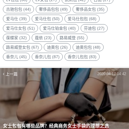
古驰包包
(44)
奢侈品包包
(49)
奢侈品女包
(35)
爱马仕
(39)
爱马仕包
(50)
爱马仕包包
(68)
爱马仕女包
(51)
爱马仕铂金包
(40)
芬迪包
(27)
葆蝶家
(32)
蔻依
(23)
路易威登
(55)
路易威登女包
(67)
迪奥包
(26)
迪奥包包
(48)
香奈儿
(45)
香奈儿包
(87)
香奈儿包包
(83)
上一篇
2020-04-17 04:42
女士包包有哪些品牌？经典商务女士手袋的理想之选