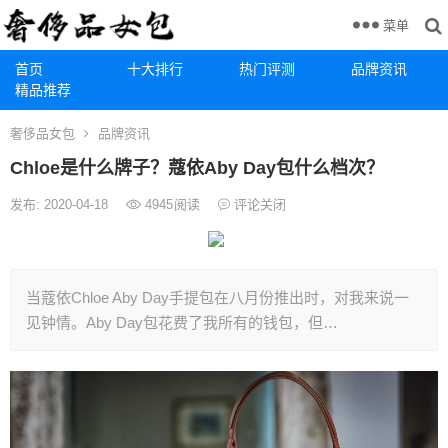
菜单
首页
十大排行
热门评测
品牌资讯
精品推荐
奢侈品女包
品牌资讯
Chloe是什么牌子？蔻依Aby Day包什么档次？
发布: 2020-04-18
4945
阅读
评论关闭
当蔻依Chloe Aby Day手提包在八月份推出时，对我来说一
见钟情。Aby Day包花费了我所有的钱包，但…