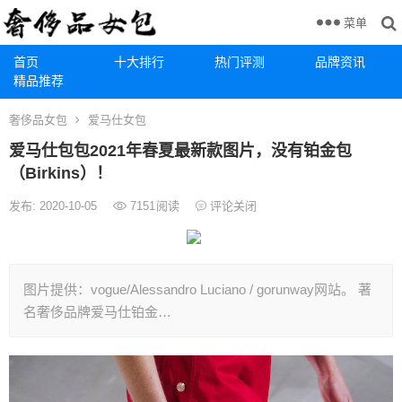
菜单
首页
十大排行
热门评测
品牌资讯
精品推荐
奢侈品女包
爱马仕女包
爱马仕包包2021年春夏最新款图片，没有铂金包
（Birkins）！
发布: 2020-10-05
7151
阅读
评论关闭
图片提供：vogue/Alessandro Luciano / gorunway网站。 著
名奢侈品牌爱马仕铂金…