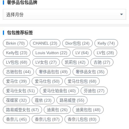
奢侈品包包品牌
奢
侈
品
包
包包推荐标签
包
品
Birkin
(70)
CHANEL
(23)
Dior包包
(24)
Kelly
(74)
牌
Kelly包
(23)
Louis Vuitton
(22)
LV
(64)
LV包
(28)
LV包包
(68)
LV女包
(27)
凯莉包
(42)
古驰
(27)
古驰包包
(44)
奢侈品包包
(49)
奢侈品女包
(35)
爱马仕
(39)
爱马仕包
(50)
爱马仕包包
(68)
爱马仕女包
(51)
爱马仕铂金包
(40)
芬迪包
(27)
葆蝶家
(32)
蔻依
(23)
路易威登
(55)
路易威登女包
(67)
迪奥包
(26)
迪奥包包
(48)
香奈儿
(45)
香奈儿包
(87)
香奈儿包包
(83)