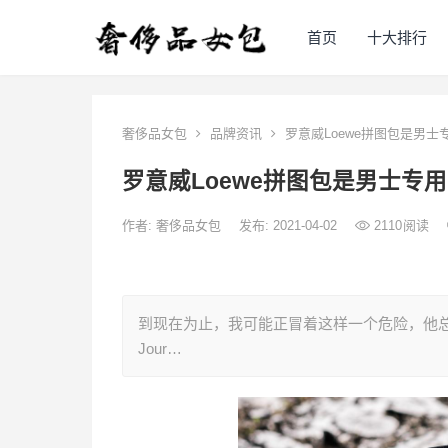
首页
十大排行
奢侈品女包
品牌资讯
罗意威Loewe拼图包是男士
罗意威Loewe拼图包是男士专
作者:
奢侈品女包
发布: 2021-04-02
2110
阅读
到现在为止，我可能正冒着这样一个危险，他总
Jour…