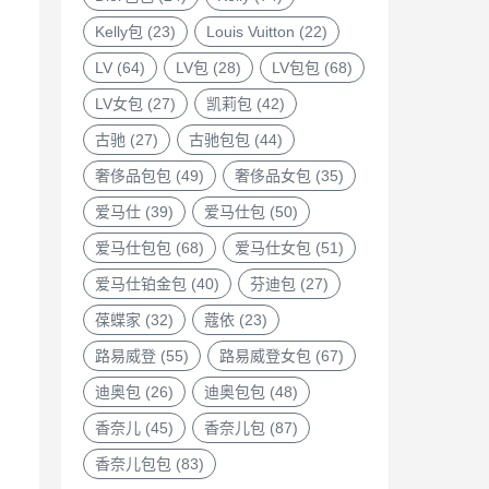
Kelly包
(23)
Louis Vuitton
(22)
LV
(64)
LV包
(28)
LV包包
(68)
，
LV女包
(27)
凯莉包
(42)
古驰
(27)
古驰包包
(44)
奢侈品包包
(49)
奢侈品女包
(35)
您
爱马仕
(39)
爱马仕包
(50)
爱马仕包包
(68)
爱马仕女包
(51)
爱马仕铂金包
(40)
芬迪包
(27)
葆蝶家
(32)
蔻依
(23)
路易威登
(55)
路易威登女包
(67)
迪奥包
(26)
迪奥包包
(48)
香奈儿
(45)
香奈儿包
(87)
香奈儿包包
(83)