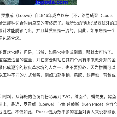
意威（Loewe）自1846年成立以来（不，路易威登（Louis
）恰恰是那种迎合时尚皇室的奢侈房子。我所说的“免税”是西班牙的
的设计才能脱颖而出，并且其质量是一流的。因此，如果您是一个
图包适合您。
不喜欢它呢？但是，当然，如果它摔倒或倒塌，那就太可惜了。
需适度摆放适量的重量，并在需要时站在其四个具有未来派外观的金
融化成泥泞的软皮革水坑的人之一，也不要担心，因为拼图可以
可以以五种不同的方式佩戴，例如顶部手柄，肩膀，斜挎包，背包或
配色和材料，从鲜艳的色调到粉彩再到PVC，绒面革，蟒蛇皮，鳄鱼
最近，罗意威（Loewe）与肯·普赖斯（Ken Price）合作
胜过。不仅如此，Puzzle是为数不多的甚至对男人来说都能很