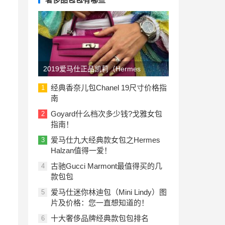
2019爱马仕正品凯莉（Hermes
Kelly）包包价格一览表：美国与欧洲
经典香奈儿包Chanel 19尺寸价格指
1
南
Goyard什么档次多少钱?戈雅女包
2
指南！
爱马仕九大经典款女包之Hermes
3
Halzan值得一爱！
古驰Gucci Marmont最值得买的几
4
款包包
爱马仕迷你林迪包（Mini Lindy）图
5
片及价格：您一直想知道的！
十大奢侈品牌经典款包包排名
6