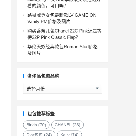
看的颜色，可口吗？
路易威登女包最新款LV GAME ON
Vanity PM价格及图片
购买香奈儿包Chanel 22C Pink还是等
待22P Pink Classic Flap？
华伦天奴经典款包Roman Stud价格
及图片
奢侈品包包品牌
奢
侈
品
包
包
包包推荐标签
品
牌
Birkin
(70)
CHANEL
(23)
Dior包包
(24)
Kelly
(74)