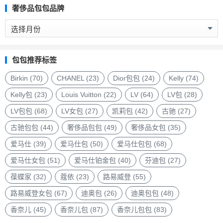
奢侈品包包品牌
奢
侈
品
包
包包推荐标签
包
品
Birkin
(70)
CHANEL
(23)
Dior包包
(24)
Kelly
(74)
牌
Kelly包
(23)
Louis Vuitton
(22)
LV
(64)
LV包
(28)
LV包包
(68)
LV女包
(27)
凯莉包
(42)
古驰
(27)
古驰包包
(44)
奢侈品包包
(49)
奢侈品女包
(35)
爱马仕
(39)
爱马仕包
(50)
爱马仕包包
(68)
爱马仕女包
(51)
爱马仕铂金包
(40)
芬迪包
(27)
葆蝶家
(32)
蔻依
(23)
路易威登
(55)
路易威登女包
(67)
迪奥包
(26)
迪奥包包
(48)
香奈儿
(45)
香奈儿包
(87)
香奈儿包包
(83)