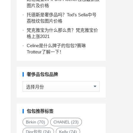
图片及价格
托德斯是奢侈品吗？Tod’s Sella中号
荔枝纹包图片价格
梵克雅宝为什么那么贵？梵克雅宝价
格上涨2021
Celine是什么牌子的包包?赛琳
Trotteur了解一下！
奢侈品包包品牌
奢
侈
品
包
包
包包推荐标签
品
牌
Birkin
(70)
CHANEL
(23)
Dior包包
(24)
Kelly
(74)