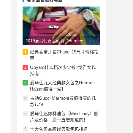
2019爱马仕正品凯莉（Hermes
Kelly）包包价格一览表：美国与欧洲
经典香奈儿包Chanel 19尺寸价格指
1
南
Goyard什么档次多少钱?戈雅女包
2
指南！
爱马仕九大经典款女包之Hermes
3
Halzan值得一爱！
古驰Gucci Marmont最值得买的几
4
款包包
爱马仕迷你林迪包（Mini Lindy）图
5
片及价格：您一直想知道的！
十大奢侈品牌经典款包包排名
6