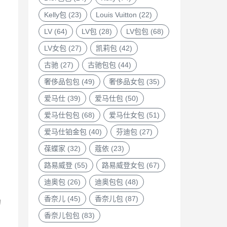
Kelly包
(23)
Louis Vuitton
(22)
LV
(64)
LV包
(28)
LV包包
(68)
LV女包
(27)
凯莉包
(42)
古驰
(27)
古驰包包
(44)
奢侈品包包
(49)
奢侈品女包
(35)
爱马仕
(39)
爱马仕包
(50)
爱马仕包包
(68)
爱马仕女包
(51)
爱马仕铂金包
(40)
芬迪包
(27)
葆蝶家
(32)
蔻依
(23)
路易威登
(55)
路易威登女包
(67)
迪奥包
(26)
迪奥包包
(48)
香奈儿
(45)
香奈儿包
(87)
的
香奈儿包包
(83)